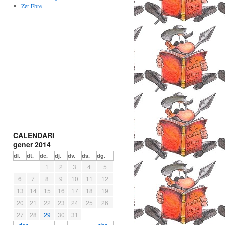
Zer Ebre
CALENDARI
gener 2014
dl.
dt.
dc.
dj.
dv.
ds.
dg.
1
2
3
4
5
6
7
8
9
10
11
12
13
14
15
16
17
18
19
20
21
22
23
24
25
26
27
28
29
30
31