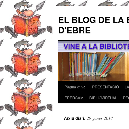
EL BLOG DE LA 
D'EBRE
Pàgina d'inici
PRESENTACIÓ
L
Vés
EPÈRGAM
BIBLIOVIRTUAL
RE
al
contingut
29 gener 2014
Arxiu diari: