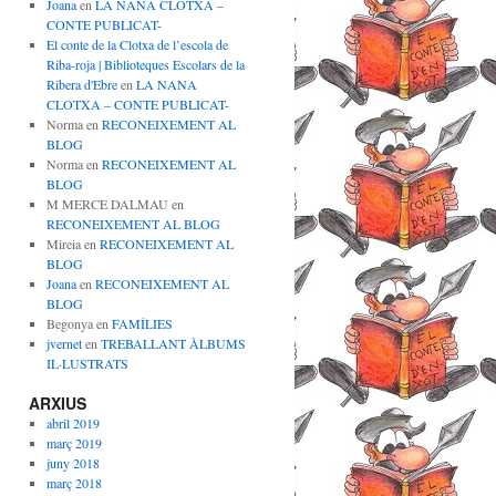
Joana
en
LA NANA CLOTXA –
CONTE PUBLICAT-
El conte de la Clotxa de l’escola de
Riba-roja | Biblioteques Escolars de la
Ribera d'Ebre
en
LA NANA
CLOTXA – CONTE PUBLICAT-
Norma
en
RECONEIXEMENT AL
BLOG
Norma
en
RECONEIXEMENT AL
BLOG
M MERCE DALMAU
en
RECONEIXEMENT AL BLOG
Mireia
en
RECONEIXEMENT AL
BLOG
Joana
en
RECONEIXEMENT AL
BLOG
Begonya
en
FAMÍLIES
jvernet
en
TREBALLANT ÀLBUMS
IL·LUSTRATS
ARXIUS
abril 2019
març 2019
juny 2018
març 2018