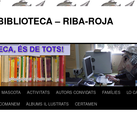
BIBLIOTECA – RIBA-ROJA
A MASCOTA
ACTIVITATS
AUTORS CONVIDATS
FAMÍLIES
LO C
COMANEM
ÀLBUMS IL·LUSTRATS
CERTAMEN