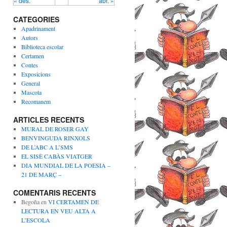
« des.
abr. »
CATEGORIES
Apadrinament
Autors
Biblioteca escolar
Certamen
Contes
Exposicions
General
Mascota
Recomanem
ARTICLES RECENTS
MURAL DE ROSER GAY
BENVINGUDA RINXOLS
DE L’ABC A L’SMS
EL SISÈ CABÀS VIATGER
DIA MUNDIAL DE LA POESIA –
21 DE MARÇ –
COMENTARIS RECENTS
Begoña
en
VI CERTAMEN DE
LECTURA EN VEU ALTA A
L’ESCOLA