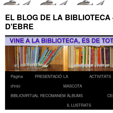
EL BLOG DE LA BIBLIOTECA
D'EBRE
Pàgina
PRESENTACIÓ
LA
ACTIVITATS
Vés
d'inici
MASCOTA
al
BIBLIOVIRTUAL
RECOMANEM
ÀLBUMS
CE
contingut
IL·LUSTRATS