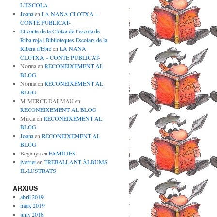
L’ESCOLA
Joana
en
LA NANA CLOTXA –
CONTE PUBLICAT-
El conte de la Clotxa de l’escola de
Riba-roja | Biblioteques Escolars de la
Ribera d'Ebre
en
LA NANA
CLOTXA – CONTE PUBLICAT-
Norma
en
RECONEIXEMENT AL
BLOG
Norma
en
RECONEIXEMENT AL
BLOG
M MERCE DALMAU
en
RECONEIXEMENT AL BLOG
Mireia
en
RECONEIXEMENT AL
BLOG
Joana
en
RECONEIXEMENT AL
BLOG
Begonya
en
FAMÍLIES
jvernet
en
TREBALLANT ÀLBUMS
IL·LUSTRATS
ARXIUS
abril 2019
març 2019
juny 2018