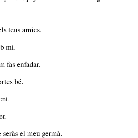
ls teus amics.
b mi.
m fas enfadar.
rtes bé.
ent.
er.
e seràs el meu germà.