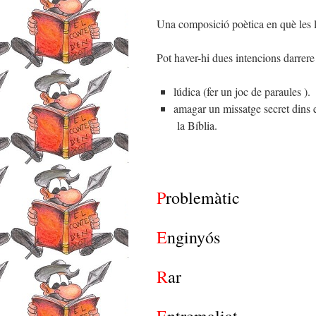
Una composició poètica en què les l
Pot haver-hi dues intencions darrere
lúdica (fer un joc de paraules ).
amagar un missatge secret dins e
la Bíblia.
P
roblemàtic
E
nginyós
R
ar