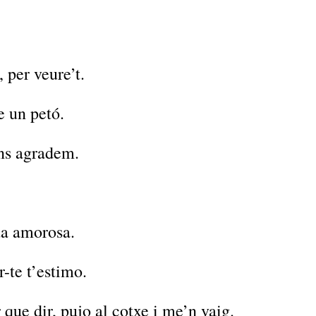
, per veure’t.
e un petó.
ens agradem.
da amorosa.
r-te t’estimo.
 que dir, pujo al cotxe i me’n vaig.