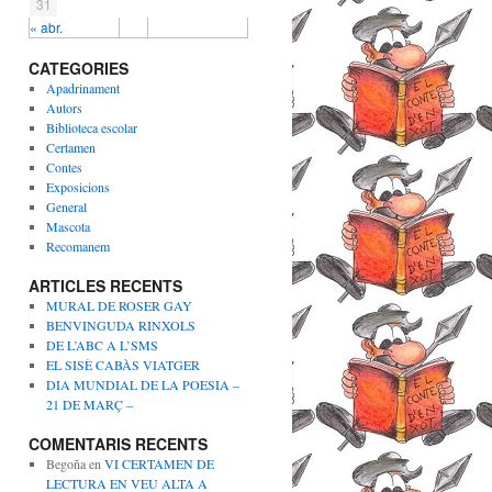
31
« abr.
CATEGORIES
Apadrinament
Autors
Biblioteca escolar
Certamen
Contes
Exposicions
General
Mascota
Recomanem
ARTICLES RECENTS
MURAL DE ROSER GAY
BENVINGUDA RINXOLS
DE L’ABC A L’SMS
EL SISÈ CABÀS VIATGER
DIA MUNDIAL DE LA POESIA –
21 DE MARÇ –
COMENTARIS RECENTS
Begoña
en
VI CERTAMEN DE
LECTURA EN VEU ALTA A