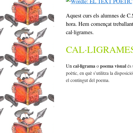
Aquest curs els alumnes de C.S.
hora. Hem començat treballant e
cal·ligrames.
CAL·LIGRAME
cal·ligrama
poema visual
Un
o
és 
poètic, en què s’utilitza la disposició
el contingut del poema.