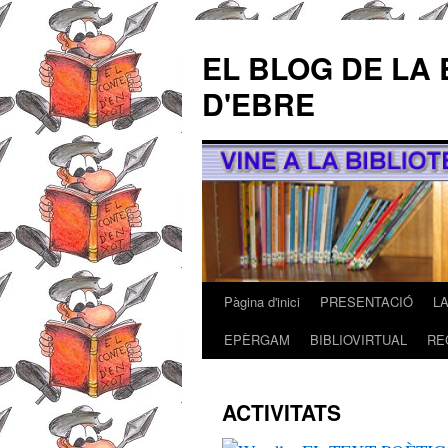
EL BLOG DE LA 
D'EBRE
Pàgina d'inici
PRESENTACIÓ
L
Vés
EPÈRGAM
BIBLIOVIRTUAL
RE
al
contingut
ACTIVITATS