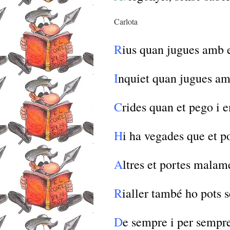
Carlota
R
ius quan jugues amb e
I
nquiet quan jugues am
C
rides quan et pego i e
H
i ha vegades que et po
A
ltres et portes malam
R
ialler també ho pots s
D
e sempre i per sempr