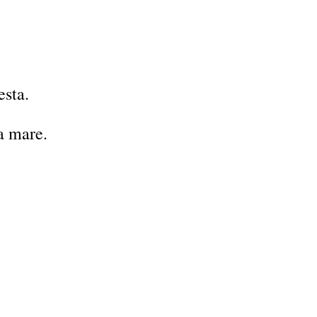
esta.
a mare.