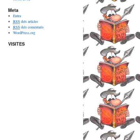
Meta
Entra
RSS
dels articles
RSS
dels comentaris
WordPress.org
VISITES