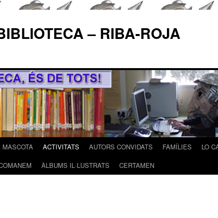
BIBLIOTECA – RIBA-ROJA
A MASCOTA
ACTIVITATS
AUTORS CONVIDATS
FAMÍLIES
LO C
COMANEM
ÀLBUMS IL·LUSTRATS
CERTAMEN