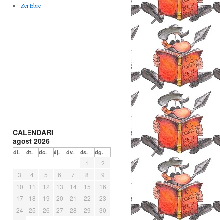
Zer Ebre
CALENDARI
agost 2026
dl.
dt.
dc.
dj.
dv.
ds.
dg.
1
2
3
4
5
6
7
8
9
10
11
12
13
14
15
16
17
18
19
20
21
22
23
24
25
26
27
28
29
30