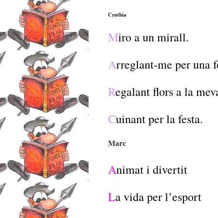
Cynthia
M
iro a un mirall.
A
rreglant-me per una f
R
egalant flors a la mev
C
uinant per la festa.
Marc
A
nimat i divertit
L
a vida per l’esport