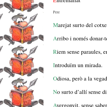
E
ntremaliat
Pere
M
arejat surto del cotxe
A
rribo i només donar-t
R
iem sense paraules, 
I
ntroduïm un mirada.
O
diosa, però a la vega
N
o surto d’allí sense di
A
vergonyit, sense saber