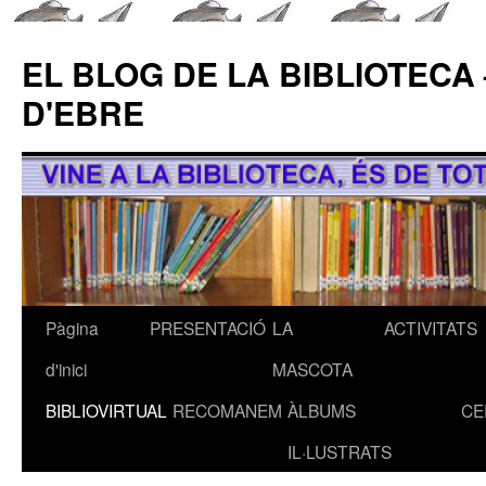
EL BLOG DE LA BIBLIOTECA
D'EBRE
Pàgina
PRESENTACIÓ
LA
ACTIVITATS
Vés
d'inici
MASCOTA
al
BIBLIOVIRTUAL
RECOMANEM
ÀLBUMS
CE
contingut
IL·LUSTRATS