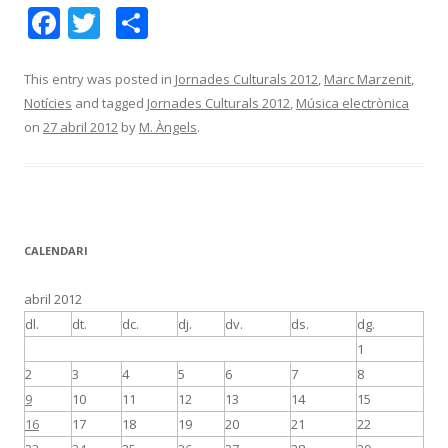
F
T
C
ac
w
o
e
itt
m
This entry was posted in
Jornades Culturals 2012
,
Marc Marzenit
,
Notícies
and tagged
Jornades Culturals 2012
,
Música electrònica
b
er
p
on
27 abril 2012
by
M. Àngels
.
o
ar
o
te
k
ix
CALENDARI
abril 2012
dl.
dt.
dc.
dj.
dv.
ds.
dg.
1
2
3
4
5
6
7
8
9
10
11
12
13
14
15
16
17
18
19
20
21
22