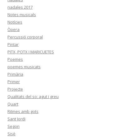
nadales 2017
Notes musicals
Notícies
Òpera
Percussió corporal
Pintar
PITX, POTX I MARICUETES
Poemes
poemes musicats
Primària
Primer
Projecte
Qualitats del so: agut i greu
Quart
Ritmes amb gots
Sant Jordi
Segon
Sisè