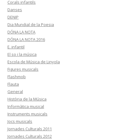
Corals infantils
Danses
DENIP
Dia Mundial de la Poesia
DÓNA LA NOTA
DÓNA LA NOTA 2016
E. infantil
El so i la música
Escola de Música de Linyola
Figures musicals
Flashmob
Flauta
General
Història de la Música
Informàtica musical
Instruments musicals
Jocs musicals
Jornades Culturals 2011
Jornades Culturals 2012