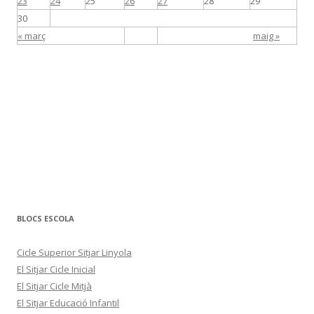
23
24
25
26
27
28
29
30
« març
maig »
BLOCS ESCOLA
Cicle Superior Sitjar Linyola
El Sitjar Cicle Inicial
El Sitjar Cicle Mitjà
El Sitjar Educació Infantil