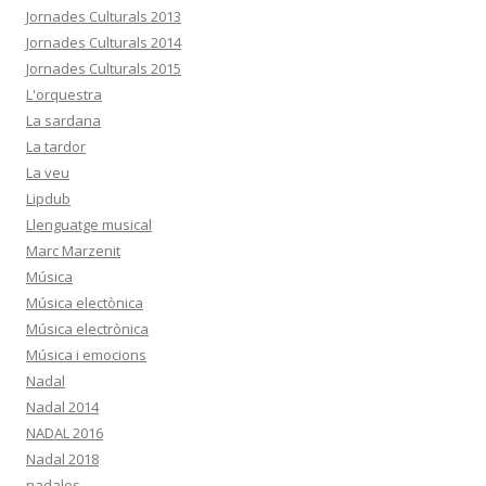
Jornades Culturals 2013
Jornades Culturals 2014
Jornades Culturals 2015
L'orquestra
La sardana
La tardor
La veu
Lipdub
Llenguatge musical
Marc Marzenit
Música
Música electònica
Música electrònica
Música i emocions
Nadal
Nadal 2014
NADAL 2016
Nadal 2018
nadales