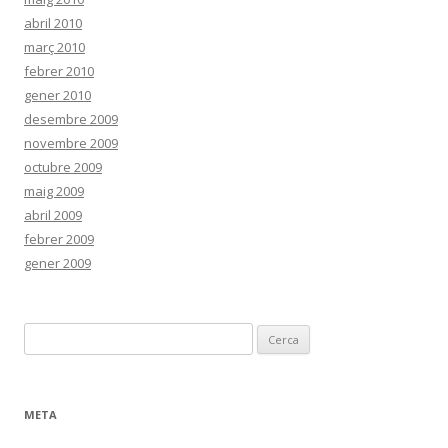
abril 2010
març 2010
febrer 2010
gener 2010
desembre 2009
novembre 2009
octubre 2009
maig 2009
abril 2009
febrer 2009
gener 2009
C
e
r
c
META
a