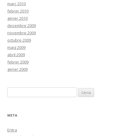
març 2010
febrer 2010
gener 2010
desembre 2009
novembre 2009
octubre 2009
maig 2009
abril 2009
febrer 2009
gener 2009
C
e
r
c
META
a
:
Entra