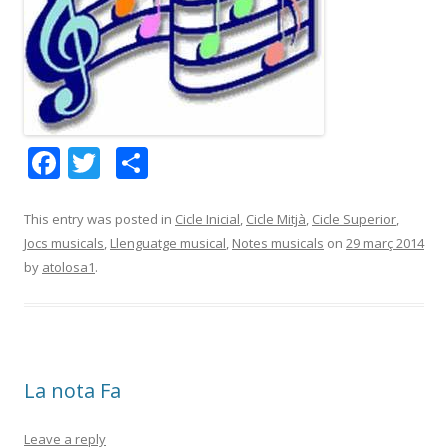
F
T
C
ac
w
o
e
itt
m
This entry was posted in
Cicle Inicial
,
Cicle Mitjà
,
Cicle Superior
,
Jocs musicals
,
Llenguatge musical
,
Notes musicals
on
29 març 2014
b
er
p
by
atolosa1
.
o
ar
o
te
k
ix
La nota Fa
Leave a reply