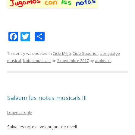
F
T
C
ac
w
o
e
itt
m
This entry was posted in
Cicle Mitjà
,
Cicle Superior
,
Llenguatge
musical
,
Notes musicals
on
2 novembre 2017
by
atolosa1
.
b
er
p
o
ar
o
te
k
ix
Salvem les notes musicals !!!
Leave a reply
Salva les notes i ves pujant de nivell.