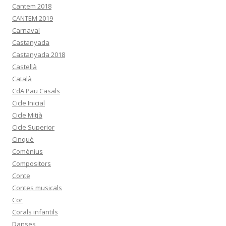
Cantem 2018
CANTEM 2019
Carnaval
Castanyada
Castanyada 2018
Castellà
Català
CdA Pau Casals
Cicle Inicial
Cicle Mitjà
Cicle Superior
Cinquè
Comènius
Compositors
Conte
Contes musicals
Cor
Corals infantils
Danses