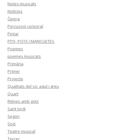
Notes musicals
Notícies
Òpera
Percussió corporal
Pintar
PITX, POTX I MARICUETES
Poemes
poemes musicats
Primària
Primer
Projecte
Qualitats del so: agut i greu
Quart
Ritmes amb gots
Sant Jordi
Segon
Sisè
Teatre musical
Tercer