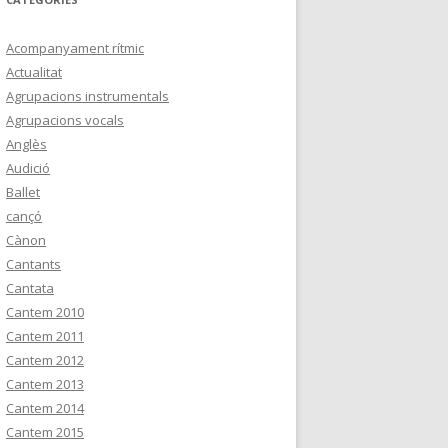
Acompanyament rítmic
Actualitat
Agrupacions instrumentals
Agrupacions vocals
Anglès
Audició
Ballet
cançó
Cànon
Cantants
Cantata
Cantem 2010
Cantem 2011
Cantem 2012
Cantem 2013
Cantem 2014
Cantem 2015