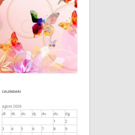
CALENDARI
agost 2026
dl.
dt.
dc.
dj.
dv.
ds.
dg.
1
2
3
4
5
6
7
8
9