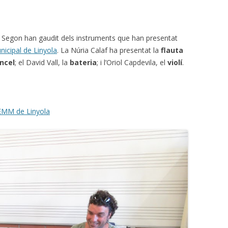
 i Segon han gaudit dels instruments que han presentat
icipal de Linyola
. La Núria Calaf ha presentat la
flauta
oncel
; el David Vall, la
bateria
; i l’Oriol Capdevila, el
violí
.
’EMM de Linyola