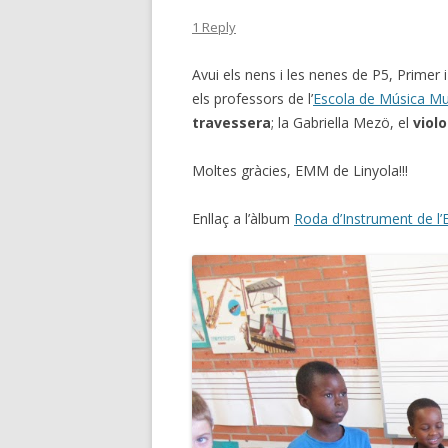
1 Reply
Avui els nens i les nenes de P5, Primer
els professors de l’
Escola de Música Mun
travessera
; la Gabriella Mezö, el
viol
Moltes gràcies, EMM de Linyola!!!
Enllaç a l’àlbum
Roda d’Instrument de l