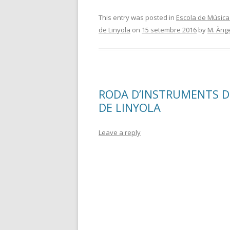
ac
w
o
e
itt
m
This entry was posted in
Escola de Música
de Linyola
on
15 setembre 2016
by
M. Àng
b
er
p
o
ar
o
te
k
ix
RODA D’INSTRUMENTS D
DE LINYOLA
Leave a reply