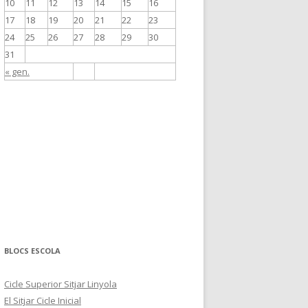
10
11
12
13
14
15
16
17
18
19
20
21
22
23
24
25
26
27
28
29
30
31
« gen.
BLOCS ESCOLA
Cicle Superior Sitjar Linyola
El Sitjar Cicle Inicial