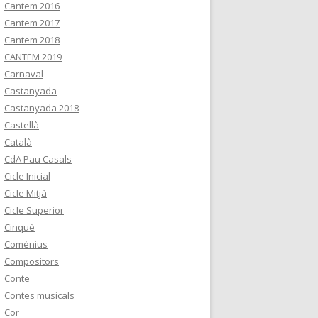
Cantem 2016
Cantem 2017
Cantem 2018
CANTEM 2019
Carnaval
Castanyada
Castanyada 2018
Castellà
Català
CdA Pau Casals
Cicle Inicial
Cicle Mitjà
Cicle Superior
Cinquè
Comènius
Compositors
Conte
Contes musicals
Cor