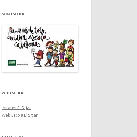
SOM ESCOLA
WEB ESCOLA
Intranet El Sitjar
Web Escola El Sitjar
CATEGORIES