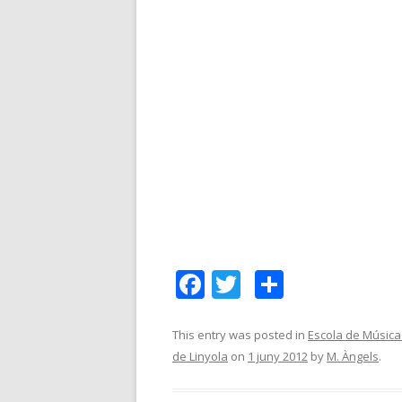
F
T
C
ac
w
o
e
itt
m
This entry was posted in
Escola de Música
de Linyola
on
1 juny 2012
by
M. Àngels
.
b
er
p
o
ar