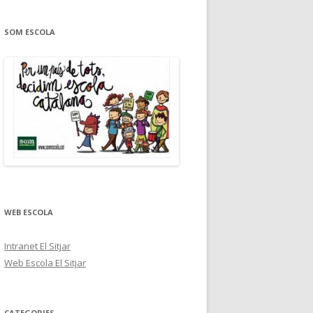
SOM ESCOLA
WEB ESCOLA
Intranet El Sitjar
Web Escola El Sitjar
CATEGORIES