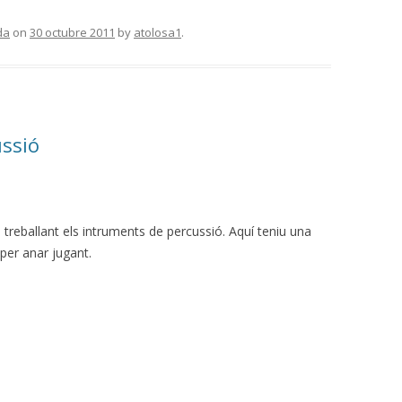
da
on
30 octubre 2011
by
atolosa1
.
ussió
 treballant els intruments de percussió. Aquí teniu una
 per anar jugant.