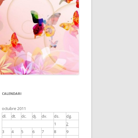
CALENDARI
octubre 2011
dl.
dt.
dc.
dj.
dv.
ds.
dg.
1
2
3
4
5
6
7
8
9