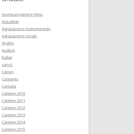
Acompanyament rítmic
Actualitat
Agrupacions instrumentals
Agrupacions vocals
Anglès
Audició
Ballet
cançó
Cànon
Cantants
Cantata
Cantem 2010
Cantem 2011
Cantem 2012
Cantem 2013
Cantem 2014
Cantem 2015