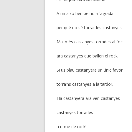
A mi això ben bé no m’agrada
per què no sé torrar les castanyes!
Mai més castanyes torrades al foc
ara castanyes que ballen el rock.
Si us plau castanyera un únic favor
torra’ns castanyes a la tardor.
I la castanyera ara ven castanyes
castanyes torrades
a ritme de rock!