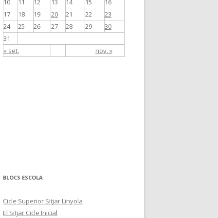
10
11
12
13
14
15
16
17
18
19
20
21
22
23
24
25
26
27
28
29
30
31
« set.
nov. »
BLOCS ESCOLA
Cicle Superior Sitjar Linyola
El Sitjar Cicle Inicial