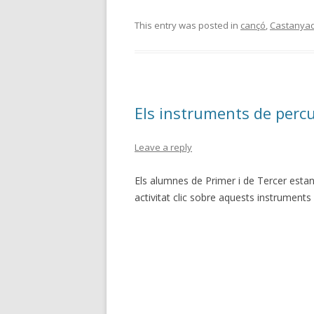
ac
w
o
e
itt
m
This entry was posted in
cançó
,
Castanya
b
er
p
o
ar
o
te
Els instruments de perc
k
ix
Leave a reply
Els alumnes de Primer i de Tercer estan
activitat clic sobre aquests instruments