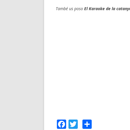
També us poso
El Karaoke de la catan
F
T
C