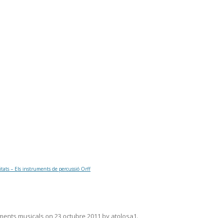
itats – Els instruments de percussió Orff
ments musicals
on
23 octubre 2011
by
atolosa1
.