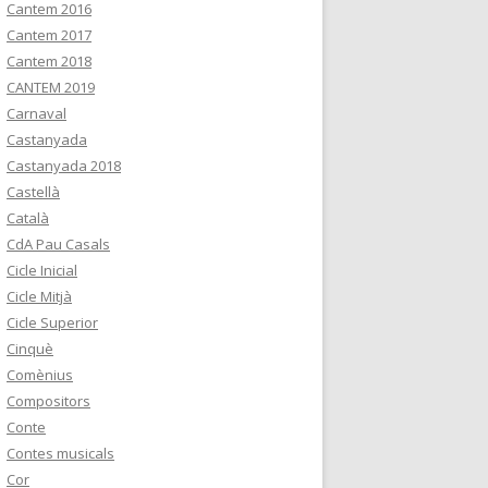
Cantem 2016
Cantem 2017
Cantem 2018
CANTEM 2019
Carnaval
Castanyada
Castanyada 2018
Castellà
Català
CdA Pau Casals
Cicle Inicial
Cicle Mitjà
Cicle Superior
Cinquè
Comènius
Compositors
Conte
Contes musicals
Cor