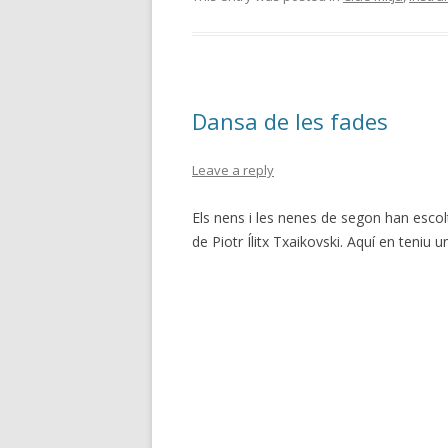
e
itt
m
b
er
p
o
ar
o
te
Dansa de les fades
k
ix
Leave a reply
Els nens i les nenes de segon han escolt
de Piotr Ílitx Txaikovski. Aquí en teniu