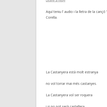
Leave a reply
Aquí teniu l’ audio i la lletra de la cançó
Corella.
La Castanyera està molt estranya
no vol torrar mai més castanyes.
La Castanyera vol ser roquera
i si no pot serà castellera.