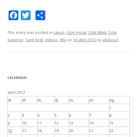
F
T
C
ac
w
o
e
itt
m
This entry was posted in
cançó
,
Cicle Inicial
,
Cicle Mitjà
,
Cicle
Superior
,
Sant Jordi
,
Vídeos
,
Wix
on
16 abril 2012
by
atolosa1
.
b
er
p
o
ar
o
te
k
ix
CALENDARI
abril 2012
dl.
dt.
dc.
dj.
dv.
ds.
dg.
1
2
3
4
5
6
7
8
9
10
11
12
13
14
15
16
17
18
19
20
21
22