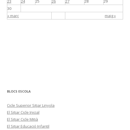
23
24
25
26
27
28
29
30
« març
maig »
BLOCS ESCOLA
Cicle Superior Sitjar Linyola
El Sitjar Cicle Inicial
El Sitjar Cicle Mitjà
El Sitjar Educació Infantil