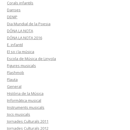
Corals infantils
Danses
DENIP
Dia Mundial de la Poesia
DÓNA LA NOTA
DÓNA LA NOTA 2016
E. infantil
El so i la música
Escola de Música de Linyola
Figures musicals
Flashmob
Flauta
General
Història de la Música
Informàtica musical
Instruments musicals
Jocs musicals
Jornades Culturals 2011
Jornades Culturals 2012