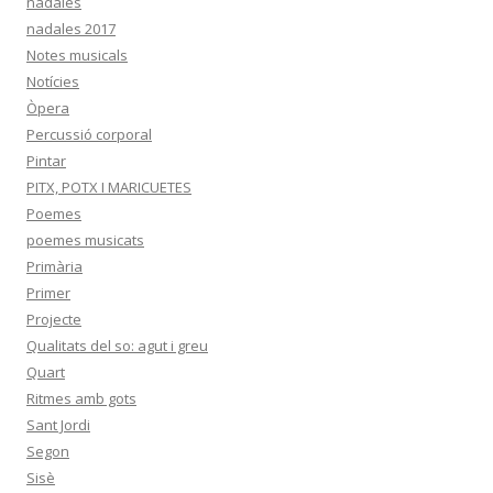
nadales
nadales 2017
Notes musicals
Notícies
Òpera
Percussió corporal
Pintar
PITX, POTX I MARICUETES
Poemes
poemes musicats
Primària
Primer
Projecte
Qualitats del so: agut i greu
Quart
Ritmes amb gots
Sant Jordi
Segon
Sisè