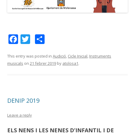
F
T
C
ac
w
o
e
itt
m
This entry was posted in
Audició
,
Cicle Inicial
,
Instruments
musicals
on
21 febrer 2019
by
atolosa1
.
b
er
p
o
ar
o
te
k
ix
DENIP 2019
Leave a reply
ELS NENS I LES NENES D’INFANTIL I DE