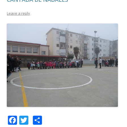
Leave a reply
F
T
C