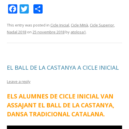
F
T
C
ac
w
o
e
itt
m
This entry was posted in
Cicle Inicial
,
Cicle Mitjà
,
Cicle Superior
,
Nadal 2018
on
25 novembre 2018
by
atolosa1
.
b
er
p
o
ar
o
te
k
ix
EL BALL DE LA CASTANYA A CICLE INICIAL
Leave a reply
ELS ALUMNES DE CICLE INICIAL VAN
ASSAJANT EL BALL DE LA CASTANYA,
DANSA TRADICIONAL CATALANA.