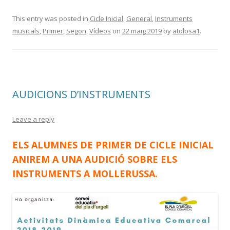
ac
w
o
e
itt
m
This entry was posted in
Cicle Inicial
,
General
,
Instruments
musicals
,
Primer
,
Segon
,
Vídeos
on
22 maig 2019
by
atolosa1
.
b
er
p
o
ar
o
te
k
ix
AUDICIONS D’INSTRUMENTS
Leave a reply
ELS ALUMNES DE PRIMER DE CICLE INICIAL
ANIREM A UNA AUDICIÓ SOBRE ELS
INSTRUMENTS A MOLLERUSSA.