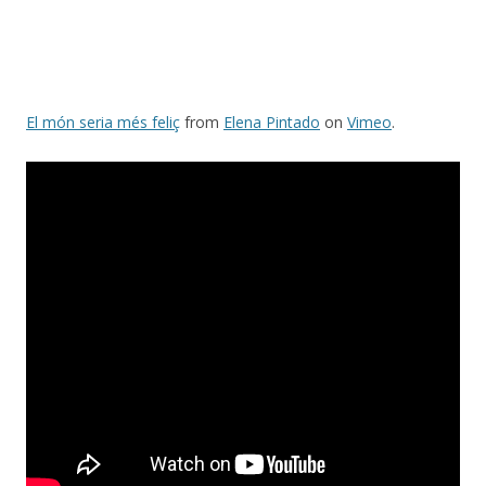
El món seria més feliç
from
Elena Pintado
on
Vimeo
.