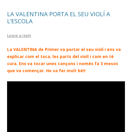
LA VALENTINA PORTA EL SEU VIOLÍ A
L’ESCOLA
Leave a reply
La VALENTINA de Primer va portar el seu violí i ens va
explicar com el toca, les parts del violí i com en té
cura. Ens va tocar unes cançons i només fa 3 mesos
que va començar. Ho va fer molt bé!!