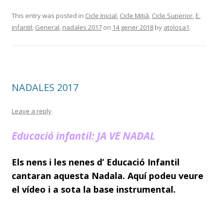
ac
w
o
e
itt
m
This entry was posted in
Cicle Inicial
,
Cicle Mitjà
,
Cicle Superior
,
E.
infantil
,
General
,
nadales 2017
on
14 gener 2018
by
atolosa1
.
b
er
p
o
ar
o
te
k
ix
NADALES 2017
Leave a reply
Educació infantil: JA VE NADAL
Els nens i les nenes d’ Educació Infantil
cantaran aquesta Nadala. Aquí podeu veure
el vídeo i a sota la base instrumental.