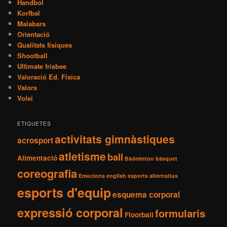
Handbol
Korfbal
Malabars
Orientació
Qualitats físiques
Shootball
Ultimate frisbee
Valoració Ed. Física
Valors
Volei
ETIQUETES
activitats gimnàstiques
acrosport
atletisme
ball
Alimentació
Bàdminton
bàsquet
coreografia
Emocions
english
esports alternatius
esports d'equip
esquema corporal
expressió corporal
formularis
Floorball