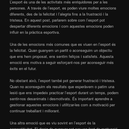
L’esport és una de les activitats més enriquidores per a les
persones. A través de l’esport, es poden viure moltes emocions
diferents, des de la felicitat i l’alegria fins a la frustració i la
tristesa. En aquest post, parlarem sobre com l’esport pot
despertar diferents emocions i com aquestes emocions poden
influir en la pràctica esportiva.
Una de les emocions més comunes que es viuen en l’esport és
la felicitat. Quan guanyem un partit o aconseguim un objectiu
que ens hem proposat, ens sentim feliços i satisfets. Aquesta
emoció ens motiva a seguir esforçant-nos per aconseguir més
èxits en el futur.
No obstant això, l’esport també pot generar frustració i tristesa.
Quan no aconseguim els resultats que esperàvem o patim una
lesió que ens impedeix practicar l’esport durant un temps, podem
sentir-nos desanimats i desmotivats. És important aprendre a
gestionar aquestes emocions i utilitzar-les com a motivació per
continuar treballant i millorant.
Una altra emoció que es viu sovint en l’esport és la
competitivitat. El desig de guanyar pot ser una font de motivació