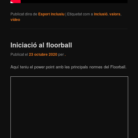
Publicat dins de
Esport inclusiu
|
Etiquetat com a
inclusió
,
valors
,
vídeo
Iniciació al floorball
Publicat el
23 octubre 2020
per
.
Aquí teniu el power point amb les principals normes del Floorball.