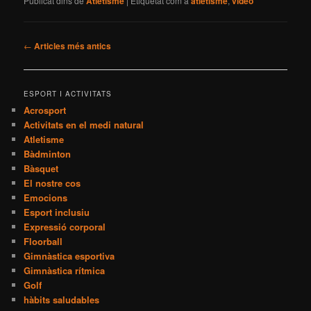
Publicat dins de
Atletisme
|
Etiquetat com a
atletisme
,
vídeo
Navegació
←
Articles més antics
pels
articles
ESPORT I ACTIVITATS
Acrosport
Activitats en el medi natural
Atletisme
Bàdminton
Bàsquet
El nostre cos
Emocions
Esport inclusiu
Expressió corporal
Floorball
Gimnàstica esportiva
Gimnàstica rítmica
Golf
hàbits saludables