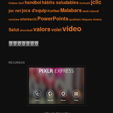
jclic
handbol
hàbits saludables
frisbee
Golf
inclusió
Malabars
jocs d'equip
joc net
Korfbal
medi natural
PowerPoints
orientació
notícies
qualitats físiques
rítmica
vídeo
valors
volei
Salut
shootball
RECURSOS