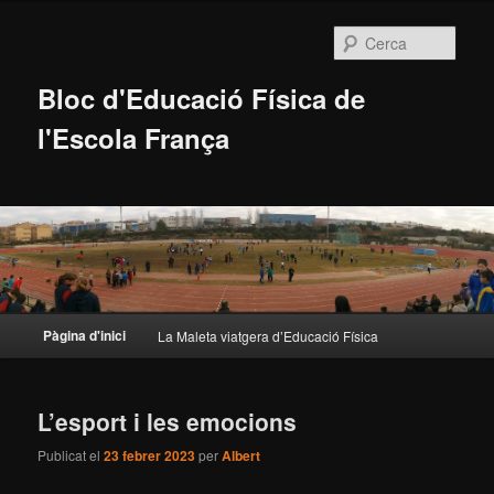
Cerca
Bloc d'Educació Física de
l'Escola França
Menú
Pàgina d'inici
La Maleta viatgera d’Educació Física
Aneu
Aneu
principal
al
al
L’esport i les emocions
contingut
contingut
Publicat el
23 febrer 2023
per
Albert
principal
secundari