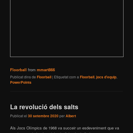
Floorball
from
mmart866
Publicat dins de
Floorball
|
Etiquetat com a
Floorball
,
jocs d'equip
,
PowerPoints
La revolució dels salts
Publicat el
30 setembre 2020
per
Albert
Als Jocs Olímpics de 1968 va succeir un esdeveniment que va