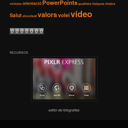
PowerPoints
orientació
notícies
qualitats físiques
rítmica
vídeo
valors
volei
Salut
shootball
RECURSOS
editor de fotografies