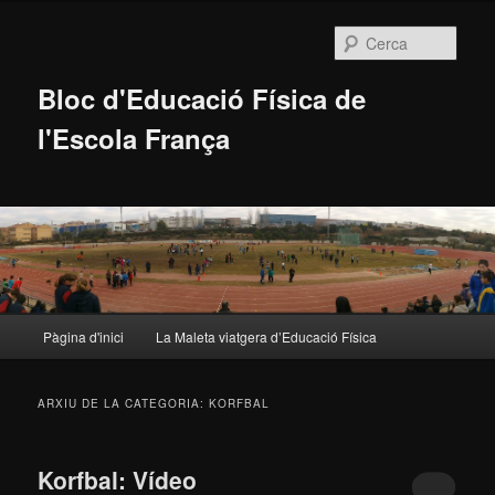
Cerca
Bloc d'Educació Física de
l'Escola França
Menú
Pàgina d'inici
La Maleta viatgera d’Educació Física
Aneu
Aneu
principal
al
al
ARXIU DE LA CATEGORIA:
KORFBAL
contingut
contingut
Korfbal: Vídeo
principal
secundari