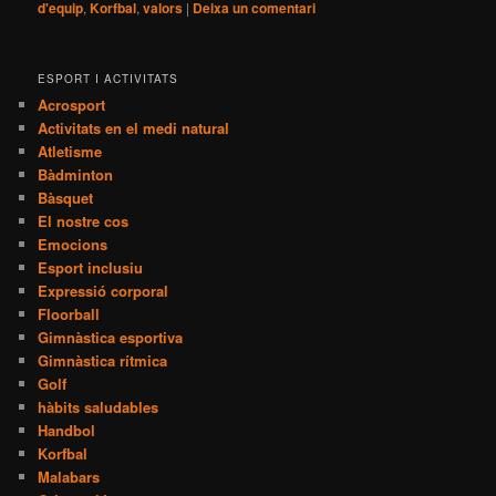
d'equip
,
Korfbal
,
valors
|
Deixa un comentari
ESPORT I ACTIVITATS
Acrosport
Activitats en el medi natural
Atletisme
Bàdminton
Bàsquet
El nostre cos
Emocions
Esport inclusiu
Expressió corporal
Floorball
Gimnàstica esportiva
Gimnàstica rítmica
Golf
hàbits saludables
Handbol
Korfbal
Malabars