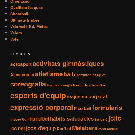
Orientació
Qualitats físiques
Shootball
Ultimate frisbee
Valoració Ed. Física
Valors
Volei
ETIQUETES
activitats gimnàstiques
acrosport
atletisme
ball
Alimentació
Bàdminton
bàsquet
coreografia
Emocions
english
esports alternatius
esports d'equip
esquema corporal
expressió corporal
formularis
Floorball
jclic
handbol
hàbits saludables
frisbee
Golf
inclusió
Malabars
jocs d'equip
joc net
Korfbal
medi natural