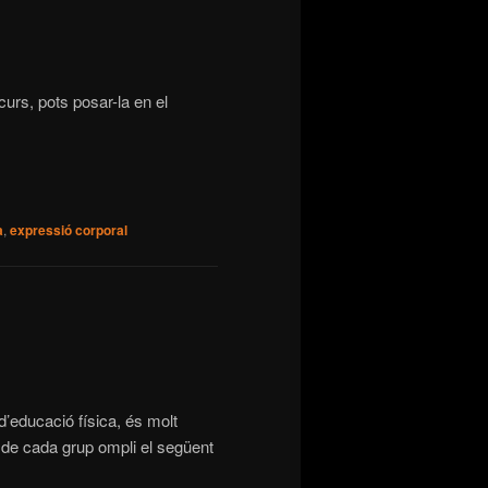
curs, pots posar-la en el
a
,
expressió corporal
d’educació física, és molt
de cada grup ompli el següent