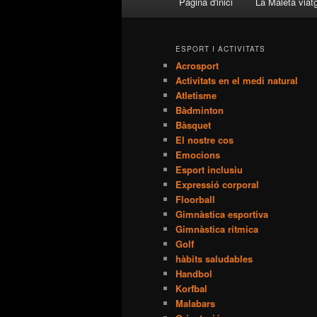
Pàgina d'inici
La Maleta viat
Aneu
Aneu
principal
al
al
ESPORT I ACTIVITATS
Acrosport
contingut
contingut
Activitats en el medi natural
Atletisme
principal
secundari
Bàdminton
Bàsquet
El nostre cos
Emocions
Esport inclusiu
Expressió corporal
Floorball
Gimnàstica esportiva
Gimnàstica rítmica
Golf
hàbits saludables
Handbol
Korfbal
Malabars