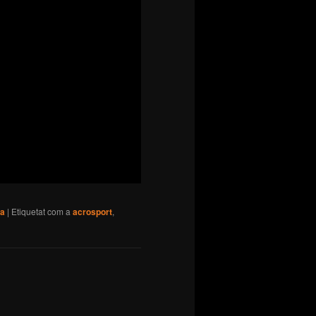
va
|
Etiquetat com a
acrosport
,