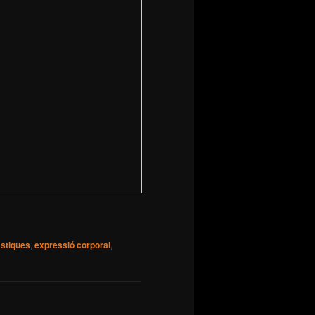
àstiques
,
expressió corporal
,