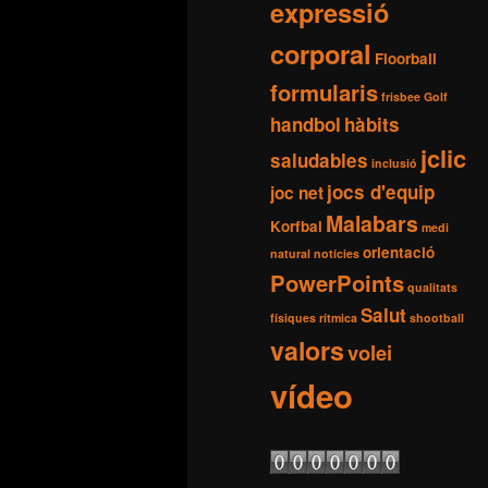
expressió
corporal
Floorball
formularis
frisbee
Golf
handbol
hàbits
jclic
saludables
inclusió
jocs d'equip
joc net
Malabars
Korfbal
medi
orientació
natural
notícies
PowerPoints
qualitats
Salut
físiques
rítmica
shootball
valors
volei
vídeo