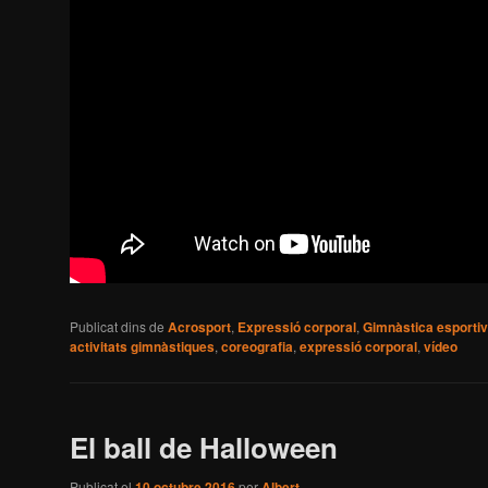
Publicat dins de
Acrosport
,
Expressió corporal
,
Gimnàstica esporti
activitats gimnàstiques
,
coreografia
,
expressió corporal
,
vídeo
El ball de Halloween
Publicat el
10 octubre 2016
per
Albert