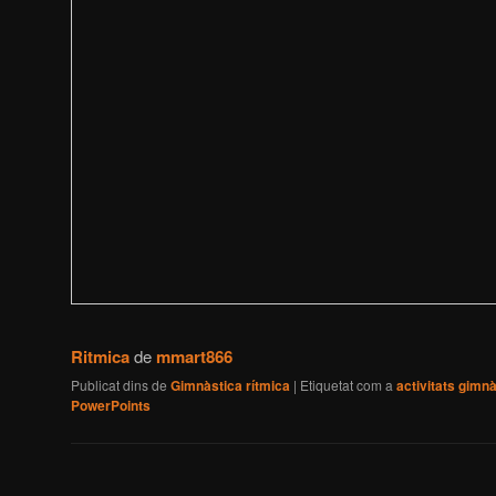
Ritmica
de
mmart866
Publicat dins de
Gimnàstica rítmica
|
Etiquetat com a
activitats gimn
PowerPoints