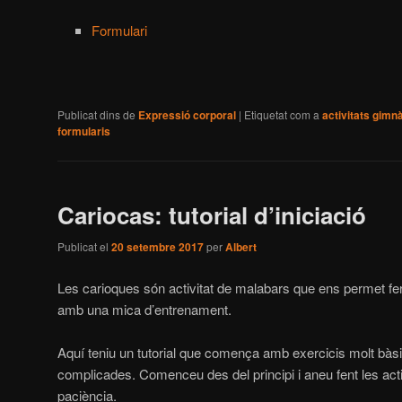
Formulari
Publicat dins de
Expressió corporal
|
Etiquetat com a
activitats gimn
formularis
Cariocas: tutorial d’iniciació
Publicat el
20 setembre 2017
per
Albert
Les carioques són activitat de malabars que ens permet fe
amb una mica d’entrenament.
Aquí teniu un tutorial que comença amb exercicis molt bàsic
complicades. Comenceu des del principi i aneu fent les act
paciència.