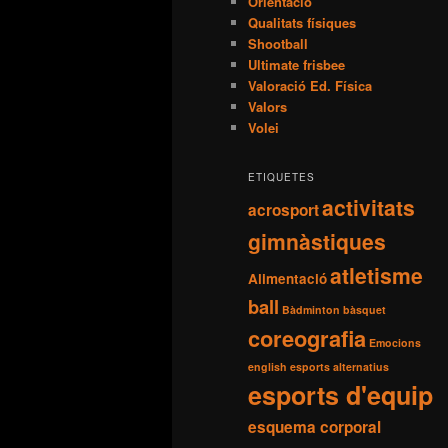
Orientació
Qualitats físiques
Shootball
Ultimate frisbee
Valoració Ed. Física
Valors
Volei
ETIQUETES
activitats
acrosport
gimnàstiques
atletisme
Alimentació
ball
Bàdminton
bàsquet
coreografia
Emocions
english
esports alternatius
esports d'equip
esquema corporal