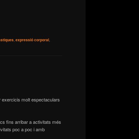
àstiques
,
expressió corporal
,
r exercicis molt espectaculars
s fins arribar a activitats més
ivitats poc a poc i amb