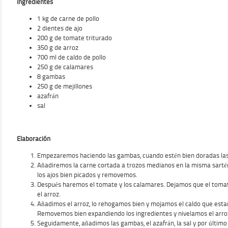
Ingredientes
1 kg de carne de pollo
2 dientes de ajo
200 g de tomate triturado
350 g de arroz
700 ml de caldo de pollo
250 g de calamares
8 gambas
250 g de mejillones
azafrán
sal
Elaboración
Empezaremos haciendo las gambas, cuando estén bien doradas las
Añadiremos la carne cortada a trozos medianos en la misma sart
los ajos bien picados y removemos.
Después haremos el tomate y los calamares. Dejamos que el toma
el arroz.
Añadimos el arroz, lo rehogamos bien y mojamos el caldo que estar
Removemos bien expandiendo los ingredientes y nivelamos el arro
Seguidamente, añadimos las gambas, el a
zafrán, la sal y por último