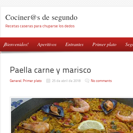
Cociner@s de segundo
Recetas caseras para chuparse los dedos
¡Bienvenidos!
Aperitivos
Entrantes
Primer plato
Seg
Paella carne y marisco
General
,
Primer plato
25 de abril de 2018
No comments