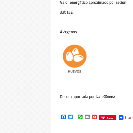
Valor energético aproximado por ración
330 kcal
Alérgenos
Receta aportada por
Ivan Gómez
Facebook
Twitter
WhatsApp
Email
Gmail
Com
Save