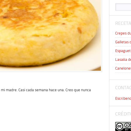
RECETA
Crepes du
Galletas 
Espaguet
Lasaña d
Canelone
CONTA
ce mi madre. Casi cada semana hace una. Creo que nunca
Escríbeno
CRÉDIT