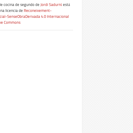
de cocina de segundo
de
Jordi Sadurní
está
una licencia de
Reconeixement-
ial-SenseObraDerivada 4.0 Internacional
ive Commons