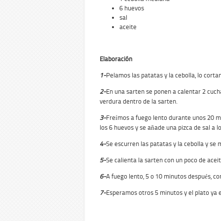
6 huevos
sal
aceite
Elaboración
1-
Pelamos las patatas y la cebolla, lo corta
2-
En una sarten se ponen a calentar 2 cuch
verdura dentro de la sarten.
3-
Freímos a fuego lento durante unos 20 m
los 6 huevos y se añade una pizca de sal a l
4-
Se escurren las patatas y la cebolla y se 
5-
Se calienta la sarten con un poco de aceit
6-
A fuego lento, 5 o 10 minutos después, con 
7-
Esperamos otros 5 minutos y el plato ya 