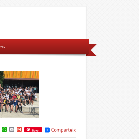
sos
book
witter
WhatsApp
Email
Gmail
Comparteix
Save