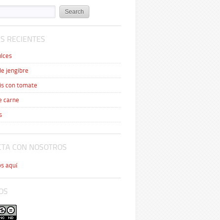
S RECIENTES
lces
de jengibre
is con tomate
e carne
s
CTA CON NOSOTROS
s aquí
OS