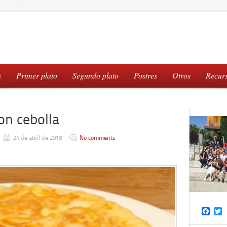
s
Primer plato
Segundo plato
Postres
Otros
Recur
con cebolla
24 de abril de 2018
No comments
Face
T