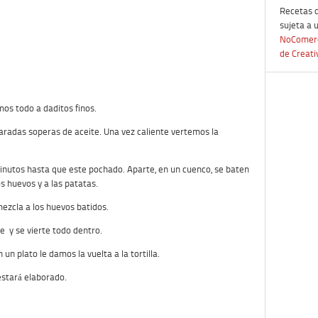
Recetas 
sujeta a 
NoComerc
de Creat
mos todo a daditos finos.
aradas soperas de aceite. Una vez caliente vertemos la
inutos hasta que este pochado. Aparte, en un cuenco, se baten
os huevos y a las patatas.
mezcla a los huevos batidos.
e y se vierte todo dentro.
un plato le damos la vuelta a la tortilla.
estará elaborado.