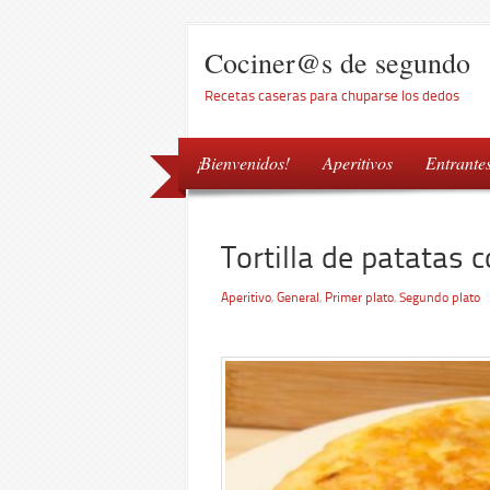
Cociner@s de segundo
Recetas caseras para chuparse los dedos
¡Bienvenidos!
Aperitivos
Entrante
Tortilla de patatas 
Aperitivo
,
General
,
Primer plato
,
Segundo plato