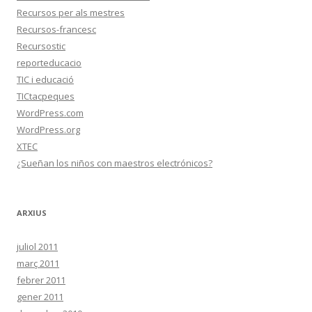
Recursos per als mestres
Recursos-francesc
Recursostic
reporteducacio
TIC i educació
TICtacpeques
WordPress.com
WordPress.org
XTEC
¿Sueñan los niños con maestros electrónicos?
ARXIUS
juliol 2011
març 2011
febrer 2011
gener 2011