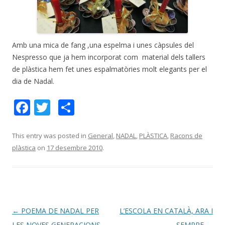
Amb una mica de fang ,una espelma i unes càpsules del
Nespresso que ja hem incorporat com material dels tallers
de plàstica hem fet unes espalmatòries molt elegants per el
dia de Nadal.
F
T
C
ac
w
o
e
itt
m
This entry was posted in
General
,
NADAL
,
PLÀSTICA
,
Racons de
plàstica
on
17 desembre 2010
.
b
er
p
o
ar
o
te
k
ix
Post
←
POEMA DE NADAL PER
L’ESCOLA EN CATALÀ, ARA I
navigation
LES NOVES GENERACIONS
SEMPRE
→