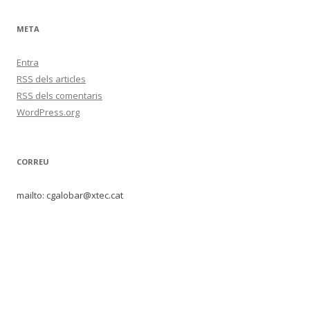
META
Entra
RSS
dels articles
RSS
dels comentaris
WordPress.org
CORREU
mailto: cgalobar@xtec.cat