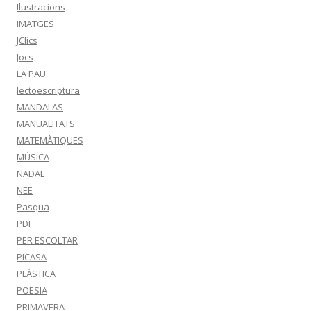
Ilustracions
IMATGES
JClics
Jocs
LA PAU
lectoescriptura
MANDALAS
MANUALITATS
MATEMÀTIQUES
MÚSICA
NADAL
NEE
Pasqua
PDI
PER ESCOLTAR
PICASA
PLÀSTICA
POESIA
PRIMAVERA