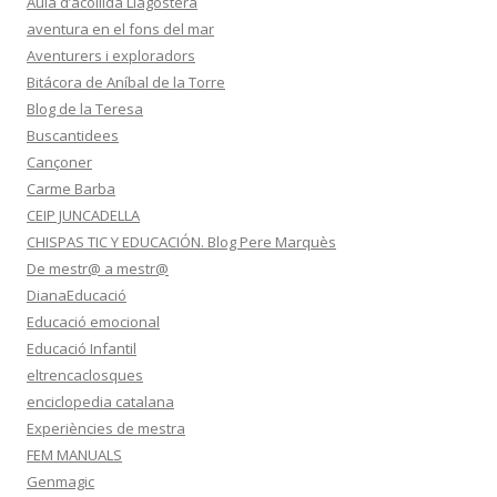
Aula d’acollida Llagostera
aventura en el fons del mar
Aventurers i exploradors
Bitácora de Aníbal de la Torre
Blog de la Teresa
Buscantidees
Cançoner
Carme Barba
CEIP JUNCADELLA
CHISPAS TIC Y EDUCACIÓN. Blog Pere Marquès
De mestr@ a mestr@
DianaEducació
Educació emocional
Educació Infantil
eltrencaclosques
enciclopedia catalana
Experiències de mestra
FEM MANUALS
Genmagic