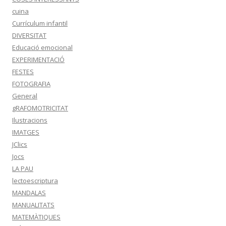
cuina
Currículum infantil
DIVERSITAT
Educació emocional
EXPERIMENTACIÓ
FESTES
FOTOGRAFIA
General
gRAFOMOTRICITAT
Ilustracions
IMATGES
JClics
Jocs
LA PAU
lectoescriptura
MANDALAS
MANUALITATS
MATEMÀTIQUES