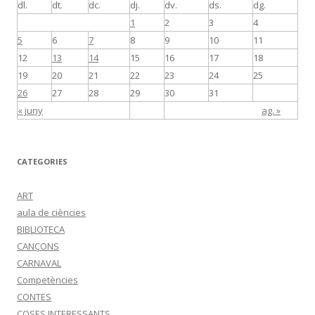
dl.
dt.
dc.
dj.
dv.
ds.
dg.
1
2
3
4
5
6
7
8
9
10
11
12
13
14
15
16
17
18
19
20
21
22
23
24
25
26
27
28
29
30
31
« juny
ag. »
CATEGORIES
ART
aula de ciències
BIBLIOTECA
CANÇONS
CARNAVAL
Competències
CONTES
COSES INTERESSANTS