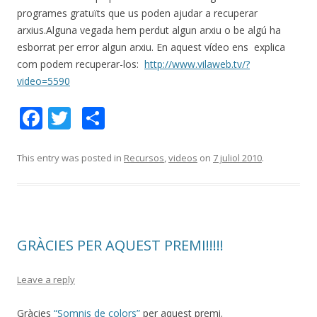
programes gratuïts que us poden ajudar a recuperar
arxius.Alguna vegada hem perdut algun arxiu o be algú ha
esborrat per error algun arxiu. En aquest vídeo ens explica
com podem recuperar-los:
http://www.vilaweb.tv/?
video=5590
F
T
C
ac
w
o
e
itt
m
This entry was posted in
Recursos
,
videos
on
7 juliol 2010
.
b
er
p
o
ar
o
te
GRÀCIES PER AQUEST PREMI!!!!!
k
ix
Leave a reply
Gràcies
“Somnis de colors”
per aquest premi.