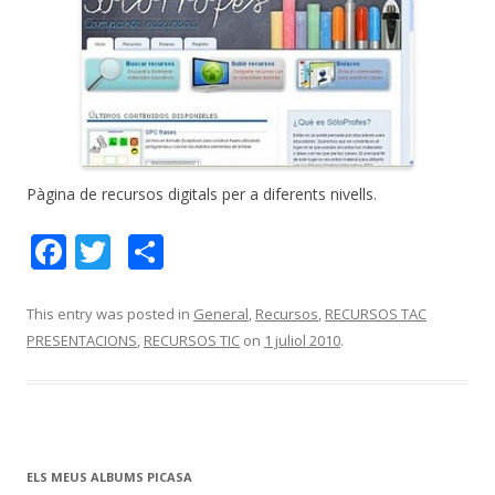
Pàgina de recursos digitals per a diferents nivells.
F
T
C
ac
w
o
e
itt
m
This entry was posted in
General
,
Recursos
,
RECURSOS TAC
PRESENTACIONS
,
RECURSOS TIC
on
1 juliol 2010
.
b
er
p
o
ar
o
te
k
ix
ELS MEUS ALBUMS PICASA