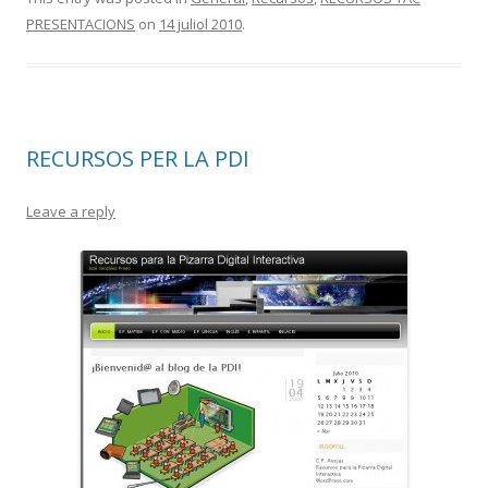
e
itt
m
PRESENTACIONS
on
14 juliol 2010
.
b
er
p
o
ar
o
te
k
ix
RECURSOS PER LA PDI
Leave a reply