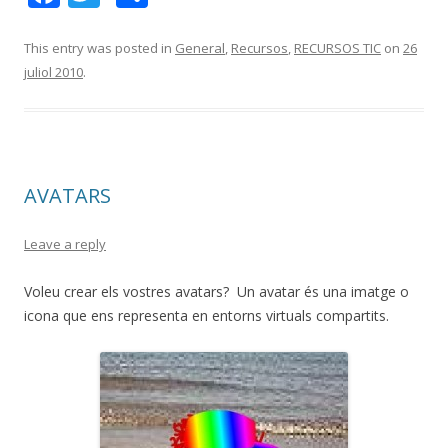
ac
w
o
e
itt
m
This entry was posted in
General
,
Recursos
,
RECURSOS TIC
on
26
juliol 2010
.
b
er
p
o
ar
o
te
k
ix
AVATARS
Leave a reply
Voleu crear els vostres avatars? Un avatar és una imatge o
icona que ens representa en entorns virtuals compartits.