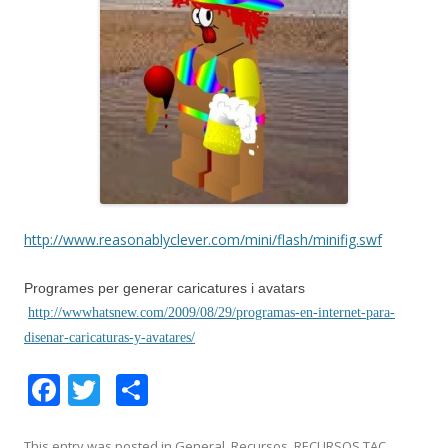
http://www.reasonablyclever.com/mini/flash/minifig.swf
Programes per generar caricatures i avatars
http://wwwhatsnew.com/2009/08/29/programas-en-internet-para-
disenar-caricaturas-y-avatares/
F
T
C
ac
w
o
This entry was posted in
General
,
Recursos
,
RECURSOS TAC