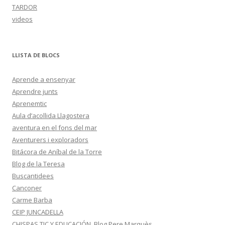
TARDOR
videos
LLISTA DE BLOCS
Aprende a ensenyar
Aprendre junts
Aprenemtic
Aula d’acollida Llagostera
aventura en el fons del mar
Aventurers i exploradors
Bitácora de Aníbal de la Torre
Blog de la Teresa
Buscantidees
Cançoner
Carme Barba
CEIP JUNCADELLA
CHISPAS TIC Y EDUCACIÓN. Blog Pere Marquès