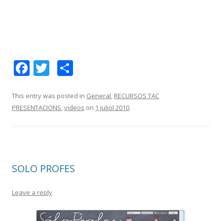
F
T
C
ac
w
o
e
itt
m
This entry was posted in
General
,
RECURSOS TAC
PRESENTACIONS
,
videos
on
1 juliol 2010
.
b
er
p
o
ar
o
te
k
ix
SOLO PROFES
Leave a reply