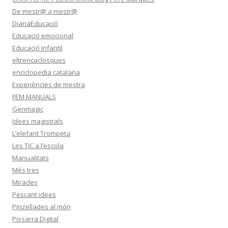
De mestr@ a mestr@
DianaEducació
Educació emocional
Educació Infantil
eltrencaclosques
enciclopedia catalana
Experiències de mestra
FEM MANUALS
Genmagic
Idees magistrals
L’elefant Trompeta
Les TIC a l’escola
Manualitats
Més tres
Mirades
Pescant idees
Pinzellades al món
Pissarra Digital