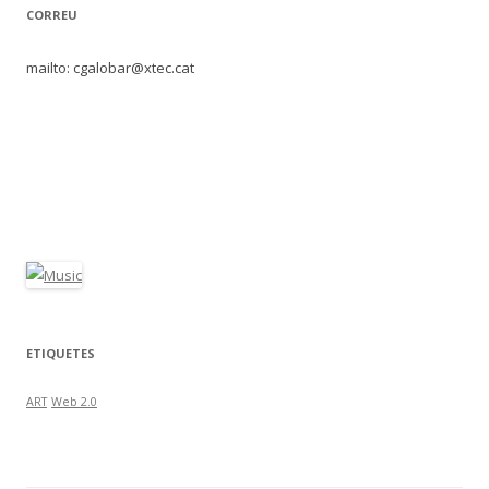
CORREU
mailto: cgalobar@xtec.cat
ETIQUETES
ART
Web 2.0