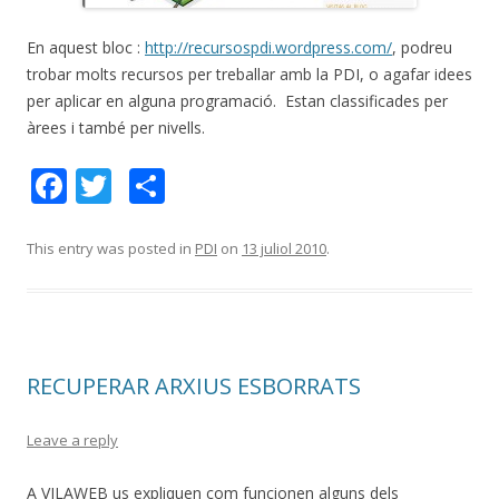
En aquest bloc :
http://recursospdi.wordpress.com/
, podreu
trobar molts recursos per treballar amb la PDI, o agafar idees
per aplicar en alguna programació. Estan classificades per
àrees i també per nivells.
F
T
C
ac
w
o
e
itt
m
This entry was posted in
PDI
on
13 juliol 2010
.
b
er
p
o
ar
o
te
RECUPERAR ARXIUS ESBORRATS
k
ix
Leave a reply
A VILAWEB us expliquen com funcionen alguns dels