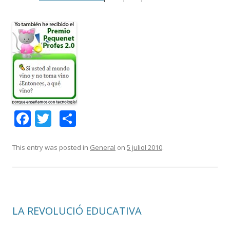
F
T
C
ac
w
o
e
itt
m
This entry was posted in
General
on
5 juliol 2010
.
b
er
p
o
ar
o
te
LA REVOLUCIÓ EDUCATIVA
k
ix