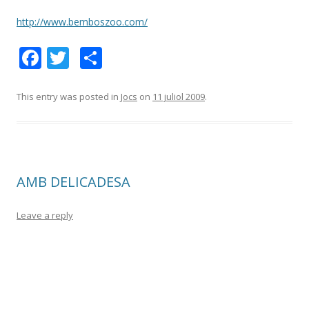
http://www.bemboszoo.com/
F
T
C
ac
w
o
e
itt
m
This entry was posted in
Jocs
on
11 juliol 2009
.
b
er
p
o
ar
o
te
AMB DELICADESA
k
ix
Leave a reply