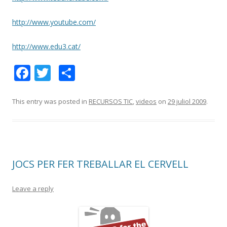
http://www.youtube.com/
http://www.edu3.cat/
F
T
C
ac
w
o
e
itt
m
This entry was posted in
RECURSOS TIC
,
videos
on
29 juliol 2009
.
b
er
p
o
ar
o
te
JOCS PER FER TREBALLAR EL CERVELL
k
ix
Leave a reply