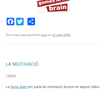
F
T
C
ac
w
o
e
itt
m
This entry was posted in
Jocs
on
22 juliol 2009
.
b
er
p
o
ar
o
te
LA MOTIVACIÓ
k
ix
1 Reply
La
Núria Alart
ens parla de motivació docent en aquest vídeo.