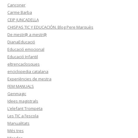
Cançoner
Carme Barba
CEIP JUNCADELLA
CHISPAS TIC Y EDUCACIÓN. Blog Pere Marquès
De mestr@ a mestr@
DianaEducació
Educació emocional
Educació Infantil
eltrencaclosques
enciclopedia catalana
Experiències de mestra
FEM MANUALS
Genmagic
Idees magistrals
L’elefant Trompeta
Les TIC a l’escola
Manualitats
Més tres
Mirades