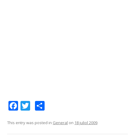
F
T
C
ac
w
o
e
itt
m
This entry was posted in
General
on
18 juliol 2009
.
b
er
p