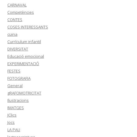
CARNAVAL
Competències
CONTES
COSES INTERESSANTS
cuina
Currículum infantil
DIVERSITAT
Educació emocional
EXPERIMENTACIÓ
FESTES
FOTOGRAFIA
General
gRAFOMOTRICITAT
Ilustracions
IMATGES
JClics
Jocs
LA PAU
lectoescriptura