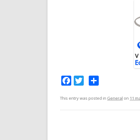
F
T
C
ac
w
o
e
itt
m
This entry was posted in
General
on
11 ma
b
er
p
o
ar
o
te