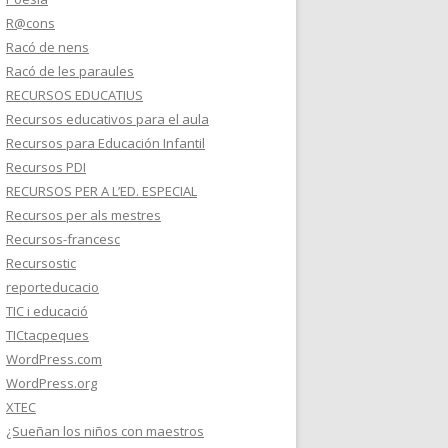
R@cons
Racó de nens
Racó de les paraules
RECURSOS EDUCATIUS
Recursos educativos para el aula
Recursos para Educación Infantil
Recursos PDI
RECURSOS PER A L’ED. ESPECIAL
Recursos per als mestres
Recursos-francesc
Recursostic
reporteducacio
TIC i educació
TICtacpeques
WordPress.com
WordPress.org
XTEC
¿Sueñan los niños con maestros