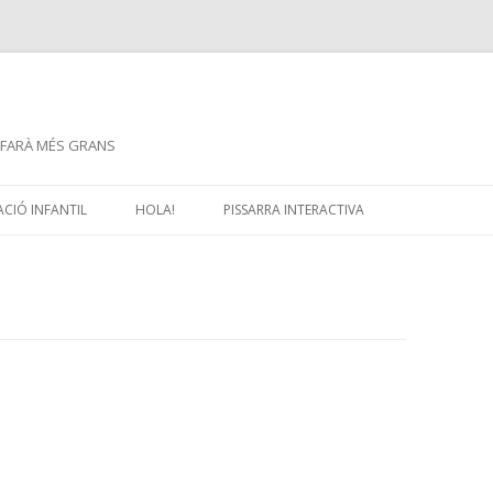
 FARÀ MÉS GRANS
Skip
to
CIÓ INFANTIL
HOLA!
PISSARRA INTERACTIVA
content