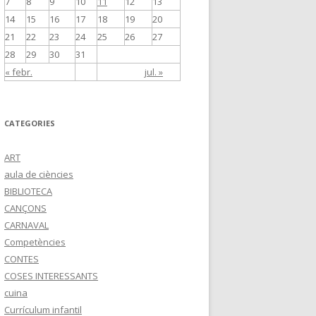
7
8
9
10
11
12
13
14
15
16
17
18
19
20
21
22
23
24
25
26
27
28
29
30
31
« febr.
jul. »
CATEGORIES
ART
aula de ciències
BIBLIOTECA
CANÇONS
CARNAVAL
Competències
CONTES
COSES INTERESSANTS
cuina
Currículum infantil