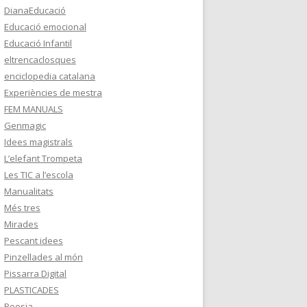
DianaEducació
Educació emocional
Educació Infantil
eltrencaclosques
enciclopedia catalana
Experiències de mestra
FEM MANUALS
Genmagic
Idees magistrals
L’elefant Trompeta
Les TIC a l’escola
Manualitats
Més tres
Mirades
Pescant idees
Pinzellades al món
Pissarra Digital
PLASTICADES
Poesia