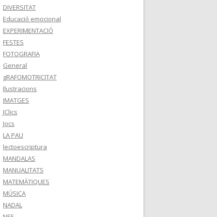
DIVERSITAT
Educació emocional
EXPERIMENTACIÓ
FESTES
FOTOGRAFIA
General
gRAFOMOTRICITAT
Ilustracions
IMATGES
JClics
Jocs
LA PAU
lectoescriptura
MANDALAS
MANUALITATS
MATEMÀTIQUES
MÚSICA
NADAL
NEE