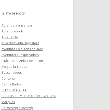
LLISTA DE BLOCS
Aprende a ensenyar
Aprendre junts
Aprenemtic
Aula d’acollida Llagostera
aventura en el fons del mar
Aventurers i exploradors
Bitácora de Aníbal de la Torre
Blog de la Teresa
Buscantidees
Cançoner
Carme Barba
CEIP JUNCADELLA
CHISPAS TIC Y EDUCACIÓN. Blog Pere
Marquès
De mestr@ a mestr@