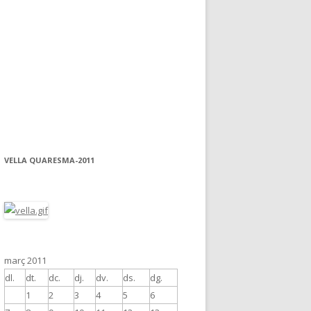
VELLA QUARESMA-2011
març 2011
dl.
dt.
dc.
dj.
dv.
ds.
dg.
1
2
3
4
5
6