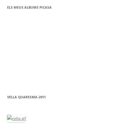
o
te
k
ix
ELS MEUS ALBUMS PICASA
VELLA QUARESMA-2011