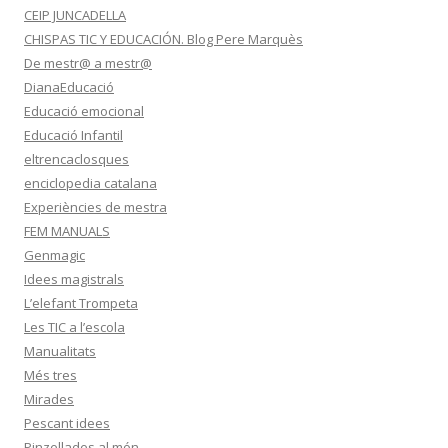
CEIP JUNCADELLA
CHISPAS TIC Y EDUCACIÓN. Blog Pere Marquès
De mestr@ a mestr@
DianaEducació
Educació emocional
Educació Infantil
eltrencaclosques
enciclopedia catalana
Experiències de mestra
FEM MANUALS
Genmagic
Idees magistrals
L’elefant Trompeta
Les TIC a l’escola
Manualitats
Més tres
Mirades
Pescant idees
Pinzellades al món