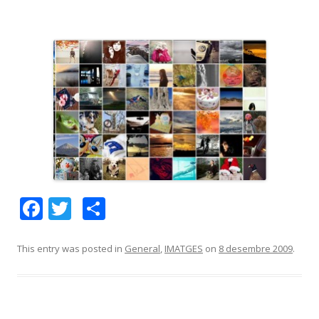
F
T
C
ac
w
o
e
itt
m
This entry was posted in
General
,
IMATGES
on
8 desembre 2009
.
b
er
p
o
ar