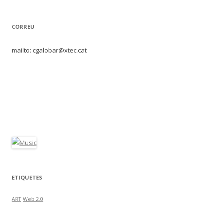
CORREU
mailto: cgalobar@xtec.cat
ETIQUETES
ART
Web 2.0