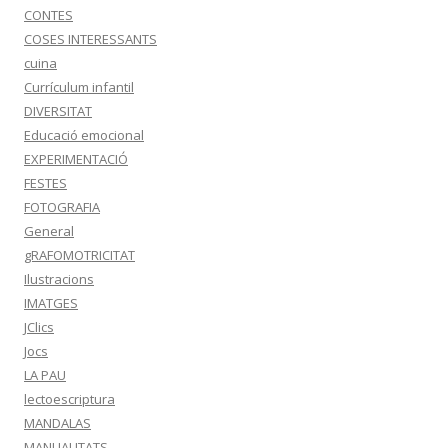
CONTES
COSES INTERESSANTS
cuina
Currículum infantil
DIVERSITAT
Educació emocional
EXPERIMENTACIÓ
FESTES
FOTOGRAFIA
General
gRAFOMOTRICITAT
Ilustracions
IMATGES
JClics
Jocs
LA PAU
lectoescriptura
MANDALAS
MANUALITATS