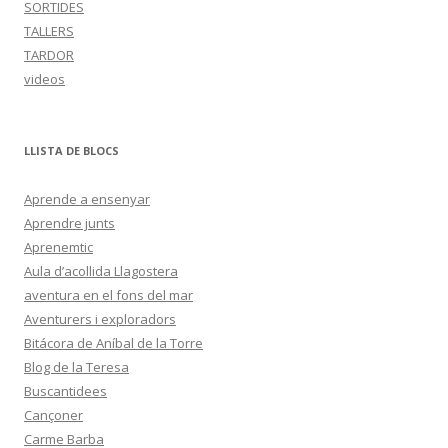
SORTIDES
TALLERS
TARDOR
videos
LLISTA DE BLOCS
Aprende a ensenyar
Aprendre junts
Aprenemtic
Aula d’acollida Llagostera
aventura en el fons del mar
Aventurers i exploradors
Bitácora de Aníbal de la Torre
Blog de la Teresa
Buscantidees
Cançoner
Carme Barba