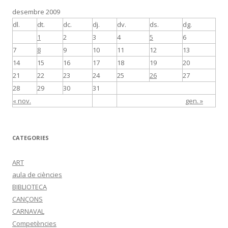
desembre 2009
dl.
dt.
dc.
dj.
dv.
ds.
dg.
1
2
3
4
5
6
7
8
9
10
11
12
13
14
15
16
17
18
19
20
21
22
23
24
25
26
27
28
29
30
31
« nov.
gen. »
CATEGORIES
ART
aula de ciències
BIBLIOTECA
CANÇONS
CARNAVAL
Competències