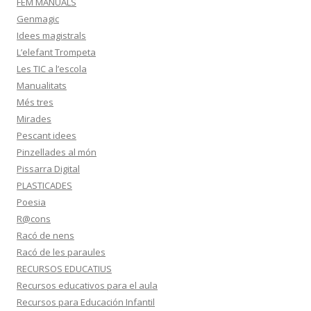
FEM MANUALS
Genmagic
Idees magistrals
L’elefant Trompeta
Les TIC a l’escola
Manualitats
Més tres
Mirades
Pescant idees
Pinzellades al món
Pissarra Digital
PLASTICADES
Poesia
R@cons
Racó de nens
Racó de les paraules
RECURSOS EDUCATIUS
Recursos educativos para el aula
Recursos para Educación Infantil