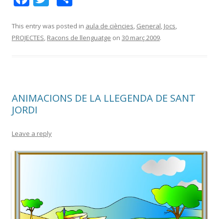
ac
w
o
e
itt
m
This entry was posted in
aula de ciències
,
General
,
Jocs
,
PROJECTES
,
Racons de llenguatge
on
30 març 2009
.
b
er
p
o
ar
o
te
k
ix
ANIMACIONS DE LA LLEGENDA DE SANT
JORDI
Leave a reply