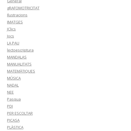
General
gRAFOMOTRICITAT
Ilustracions
IMATGES
JClics
Jocs
LA PAU
lectoescriptura
MANDALAS
MANUALITATS
MATEMÀTIQUES
MÚSICA
NADAL
NEE
Pasqua
PDI
PER ESCOLTAR
PICASA
PLÀSTICA