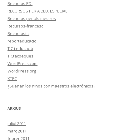
Recursos PDI
RECURSOS PER A L’ED. ESPECIAL
Recursos per als mestres
Recursos-francesc
Recursostic
reporteducacio
TIC i educació
TICtacpeques
WordPress.com
WordPress.org
XTEC
¿Sueñan los niños con maestros electrónicos?
ARXIUS
juliol 2011
març 2011
febrer 2011