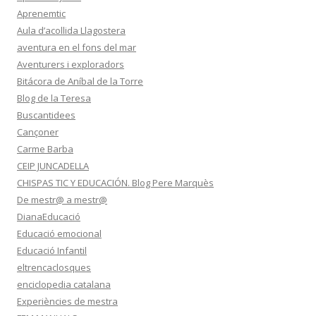
Aprenemtic
Aula d’acollida Llagostera
aventura en el fons del mar
Aventurers i exploradors
Bitácora de Aníbal de la Torre
Blog de la Teresa
Buscantidees
Cançoner
Carme Barba
CEIP JUNCADELLA
CHISPAS TIC Y EDUCACIÓN. Blog Pere Marquès
De mestr@ a mestr@
DianaEducació
Educació emocional
Educació Infantil
eltrencaclosques
enciclopedia catalana
Experiències de mestra