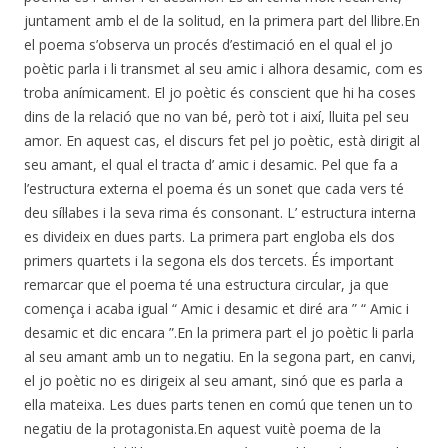
juntament amb el de la solitud, en la primera part del llibre.En
el poema s’observa un procés d’estimació en el qual el jo
poètic parla i li transmet al seu amic i alhora desamic, com es
troba anímicament. El jo poètic és conscient que hi ha coses
dins de la relació que no van bé, però tot i així, lluita pel seu
amor. En aquest cas, el discurs fet pel jo poètic, està dirigit al
seu amant, el qual el tracta d’ amic i desamic. Pel que fa a
l’estructura externa el poema és un sonet que cada vers té
deu síl·labes i la seva rima és consonant. L’ estructura interna
es divideix en dues parts. La primera part engloba els dos
primers quartets i la segona els dos tercets. És important
remarcar que el poema té una estructura circular, ja que
comença i acaba igual “ Amic i desamic et diré ara ” “ Amic i
desamic et dic encara ”.En la primera part el jo poètic li parla
al seu amant amb un to negatiu. En la segona part, en canvi,
el jo poètic no es dirigeix al seu amant, sinó que es parla a
ella mateixa. Les dues parts tenen en comú que tenen un to
negatiu de la protagonista.En aquest vuitè poema de la