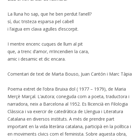
La lluna ho sap, que he ben perdut l’anell?
sí, duc tristeza esparsa pel cabell
i l’aigua em clava agulles d’escorpit.
I mentre encenc cuques de llum al pit
que, a trenc d’amor, m’incendien la cara,
amic i desamic et dic encara.
Comentari de text de Marta Bouso, Juan Cantón i Marc Tàpia
Poema extret de l’obra Bruixa dol ( 1977 – 1979), de Maria
Merçè Marçal. L’autora; coneguda com a poeta, traductora i
narradora, neix a Barcelona al 1952. Es llicencià en Filologia
Clàssica i va exercir de catedràtica de Llengua i Literatura
Catalana en diversos instituts. A més de prendre part
important en la vida literària catalana, participà en la política i
en moviments cívics com el feminista. Sobre aquesta obra,