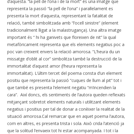
d’aquesta. “la pell de l’ona i de la mort” és una imatge que
representa la passió “la pell de l’ona” i paral·lelament es
presenta la mort d’aquesta, representant la fatalitat de
relació, també simbolitzada amb “l’ocell sinistre” (element
tradicionalment lligat a la malastrugança). Una altra imatge
important és “ hi ha ganivets que floreixen de nit” la qual
metafòricament representa que els elements negatius poc a
poc van creixent envers la relació amorosa. “L’heura du un
missatge d’oblit al cor” simbolitza també la destrucció de la
immortalitat d’aquest amor (l’heura representa la
immortalitat). L’últim tercet del poema consta d’un element
positiu que representa la passió “cuques de llum al pit” tot i
que també es presenta l’element negatiu “m’incendien la
cara”. Així doncs, els sentiments de l’autora queden reflexats
mitjançant sobretot elements naturals i utilitzant elements
negatius i positius per tal de donar a conèixer la realitat de la
situació amorosa.Cal remarcar que en aquet poema l’autora,
com en altres, es presenta trista i sola. Això crida l’atenció ja
que la solitud l’envaeix tot hi estar acompanyada. I tot i la