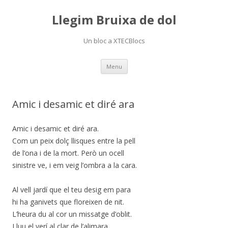
Llegim Bruixa de dol
Un bloc a XTECBlocs
Skip
Menu
to
content
Amic i desamic et diré ara
Amic i desamic et diré ara.
Com un peix dolç llisques entre la pell
de l’ona i de la mort. Però un ocell
sinistre ve, i em veig l’ombra a la cara.
Al vell jardí que el teu desig em para
hi ha ganivets que floreixen de nit.
L’heura du al cor un missatge d’oblit.
Lluu el verí al clar de l’alimara.