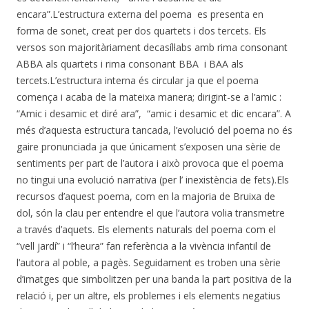
encara”.L’estructura externa del poema es presenta en
forma de sonet, creat per dos quartets i dos tercets. Els
versos son majoritàriament decasíl·labs amb rima consonant
ABBA als quartets i rima consonant BBA i BAA als
tercets.L’estructura interna és circular ja que el poema
comença i acaba de la mateixa manera; dirigint-se a l’amic :
“Amic i desamic et diré ara”, “amic i desamic et dic encara”. A
més d’aquesta estructura tancada, l’evolució del poema no és
gaire pronunciada ja que únicament s’exposen una sèrie de
sentiments per part de l’autora i això provoca que el poema
no tingui una evolució narrativa (per l’ inexistència de fets).Els
recursos d’aquest poema, com en la majoria de Bruixa de
dol, són la clau per entendre el que l’autora volia transmetre
a través d’aquets. Els elements naturals del poema com el
“vell jardí” i “l’heura” fan referència a la vivència infantil de
l’autora al poble, a pagès. Seguidament es troben una sèrie
d’imatges que simbolitzen per una banda la part positiva de la
relació i, per un altre, els problemes i els elements negatius