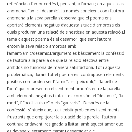
referència a l’amor cortès i, per tant, a l’amant; en aquest cas
anomenat “amic i desamic”. Ja només coneixent com l’autora
anomena a la seva parella s’observa que el poema ens
aportarà elements negatius d’aquesta situació amorosa els
quals produiran una relació de sinestèsia en aquesta relació.El
tema d’aquest poema és el desamor que sent l’autora
entorn la seva relació amorosa amb
l’amant/amic/desamic.L’argument és bàsicament la confessió
de l’autora a la parella de que la relació efectiva entre
ambdós no funciona de manera satisfactòria. Tot i aquesta
problemàtica, durant tot el poema es contraposen elements
positius com poden ser l’ “amic”, el “peix dolç” i “la pell de
l’ona” que representen el sentiment amorós entre la parella
amb elements negatius i fatalistes com són el “desamic”, “la
mort”, l’ “ocell sinistre” o els “ganivets”. Després de la
confessió s’intueix que, tot i existir problemes i sentiments
frustrants que empitjorar la situació de la parella, l’autora
continua endavant, resignada a lluitar, amb aquest amor que
es devaneix lentament; “amic i desamic et dic