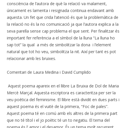
consciència de l’autora de què la relació va malament,
únicament es lamenta i resignada continua endavant amb
aquesta. Un fet que crida l’atenció és que la problemàtica de
la relació no és la no comunicació ja que l’autora explica a la
seva parella sense cap problema el que sent. Per finalitzar és
important fer referència a el símbol de la lluna “La lluna ho
sap tot” la qual a més de simbolitzar la dona i l’element
natural que tot ho veu, simbolitza la nit. Així per tant es pot
relacionar amb les bruixes.
Comentari de Laura Medina i David Cumplido
Aquest poema apareix en el llibre La Bruixa de Dol de Maria
Mercè Marçal. Aquesta escriptora es caracteritza per ser la
veu poètica del feminisme. El llibre està dividit en dues parts i
aquest poema és el vuitè de la primera, “Foc de pales”.
Aquest poema té en comú amb els altres de la primera part
que no té títol i el jo poètic té un to negatiu. El tema del
poema és l’ amor i el desamor. És un tema molt recurrent,