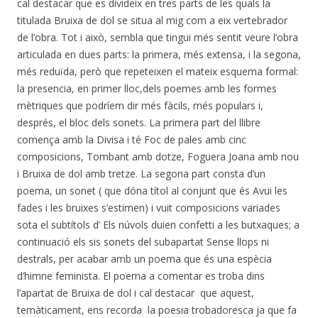
cal destacar que es divideix en tres parts de les quals la
titulada Bruixa de dol se situa al mig com a eix vertebrador
de l’obra. Tot i això, sembla que tingui més sentit veure l’obra
articulada en dues parts: la primera, més extensa, i la segona,
més reduïda, però que repeteixen el mateix esquema formal:
la presencia, en primer lloc,dels poemes amb les formes
mètriques que podríem dir més fàcils, més populars i,
després, el bloc dels sonets. La primera part del llibre
comença amb la Divisa i té Foc de pales amb cinc
composicions, Tombant amb dotze, Foguera Joana amb nou
i Bruixa de dol amb tretze. La segona part consta d’un
poema, un sonet ( que dóna títol al conjunt que és Avui les
fades i les bruixes s’estimen) i vuit composicions variades
sota el subtítols d’ Els núvols duien confetti a les butxaques; a
continuació els sis sonets del subapartat Sense llops ni
destrals, per acabar amb un poema que és una espècia
d’himne feminista. El poema a comentar es troba dins
l’apartat de Bruixa de dol i cal destacar que aquest,
temàticament, ens recorda la poesia trobadoresca ja que fa