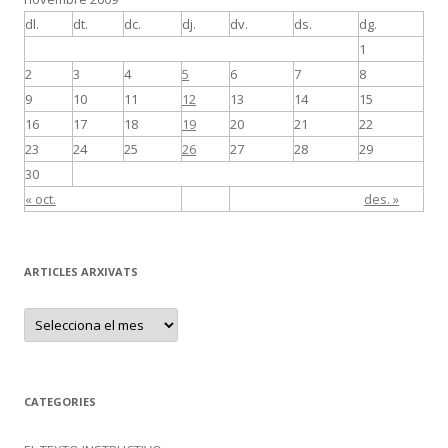
dl.
dt.
dc.
dj.
dv.
ds.
dg.
1
2
3
4
5
6
7
8
9
10
11
12
13
14
15
16
17
18
19
20
21
22
23
24
25
26
27
28
29
30
« oct.
des. »
ARTICLES ARXIVATS
A
R
T
I
C
L
E
CATEGORIES
S
A
R