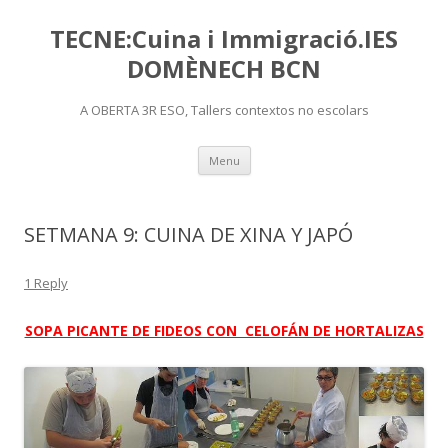
TECNE:Cuina i Immigració.IES
DOMÈNECH BCN
A OBERTA 3R ESO, Tallers contextos no escolars
Skip
Menu
to
content
SETMANA 9: CUINA DE XINA Y JAPÓ
1 Reply
SOPA PICANTE DE FIDEOS CON CELOFÁN DE HORTALIZAS