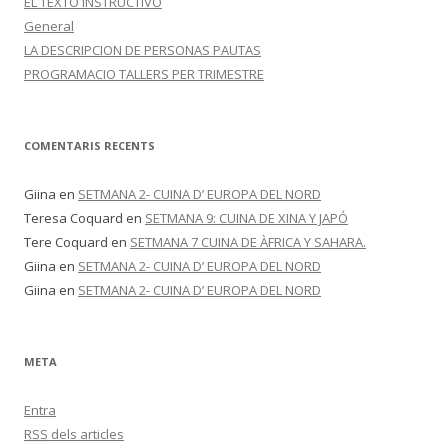
EL TEXTO INSTRUCTIVO
X
I
General
V
A
LA DESCRIPCION DE PERSONAS PAUTAS
T
PROGRAMACIO TALLERS PER TRIMESTRE
S
COMENTARIS RECENTS
Giina
en
SETMANA 2- CUINA D’ EUROPA DEL NORD
Teresa Coquard
en
SETMANA 9: CUINA DE XINA Y JAPÓ
Tere Coquard
en
SETMANA 7 CUINA DE ÀFRICA Y SAHARA.
Giina
en
SETMANA 2- CUINA D’ EUROPA DEL NORD
Giina
en
SETMANA 2- CUINA D’ EUROPA DEL NORD
META
Entra
RSS
dels articles