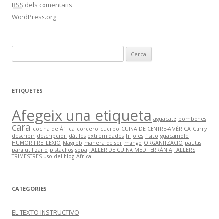
RSS
dels comentaris
WordPress.org
C
e
r
c
ETIQUETES
a
Afegeix una etiqueta
:
aguacate
bombones
cara
cocina de África
cordero
cuerpo
CUINA DE CENTRE-AMÈRICA
Curry
describir
descripción
dátiles
extremidades
fríjoles
físico
guacamole
HUMOR I REFLEXIÓ
Magreb
manera de ser
mango
ORGANITZACIÓ
pautas
para utilizarlo
pistachos
sopa
TALLER DE CUINA MEDITERRÀNIA
TALLERS
TRIMESTRES
uso del blog
África
CATEGORIES
EL TEXTO INSTRUCTIVO