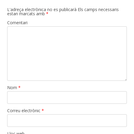
L'adreça electrònica no es publicarà
Els camps necessaris
estan marcats amb
*
Comentari
Nom
*
Correu electrònic
*
Lloc web