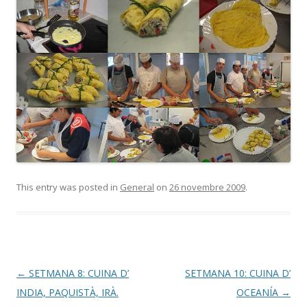
This entry was posted in
General
on
26 novembre 2009
.
Post
←
SETMANA 8: CUINA D’
SETMANA 10: CUINA D’
navigation
INDIA, PAQUISTÀ, IRÀ.
OCEANÍA
→