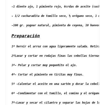
-1 diente ajo, 1 pimiento rojo, 6crdas de aceite (cuchara
- 1/2 cucharadita de tomillo seco, ½ orégano seco, 1 mano
-100 gr. yogour natural, pimienta de ceyena, 10 huevos ,1
Preparación
1º hervir 
el arroz con agua ligeramente salada. Retirar d
2ºLavar y cortar en rodajas finas las cebollas tiernas.
3º- Pelar y cortar muy pequeñito el ajo.
4º- Cortar el pimiento en tiritas muy finas.
5º -Calentar el aceite en una sartén y dorar la cebolla, 
6º -Condimentar con el tomillo, el comino y el orégano. D
7º-Lavar y secar el cilantro y separar las hojas de los t