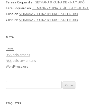
Teresa Coquard
en
SETMANA 9: CUINA DE XINA Y JAPÓ
Tere Coquard
en
SETMANA 7 CUINA DE ÀFRICA Y SAHARA.
Giina
en
SETMANA 2- CUINA D’ EUROPA DEL NORD
Giina
en
SETMANA 2- CUINA D’ EUROPA DEL NORD
META
Entra
RSS
dels articles
RSS
dels comentaris
WordPress.org
C
e
r
c
ETIQUETES
a