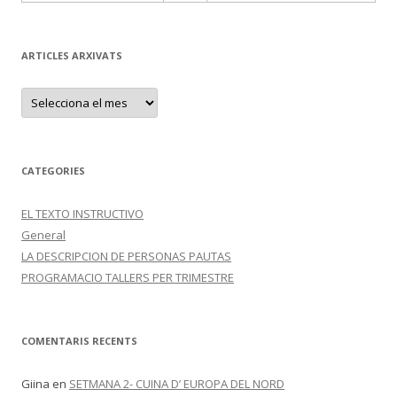
ARTICLES ARXIVATS
A
R
T
I
C
L
E
CATEGORIES
S
A
R
EL TEXTO INSTRUCTIVO
X
I
General
V
A
LA DESCRIPCION DE PERSONAS PAUTAS
T
PROGRAMACIO TALLERS PER TRIMESTRE
S
COMENTARIS RECENTS
Giina
en
SETMANA 2- CUINA D’ EUROPA DEL NORD