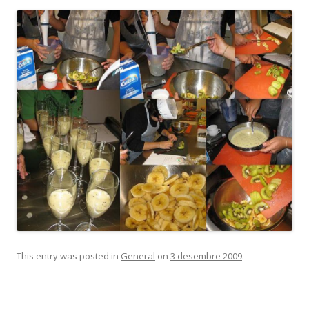
This entry was posted in
General
on
3 desembre 2009
.