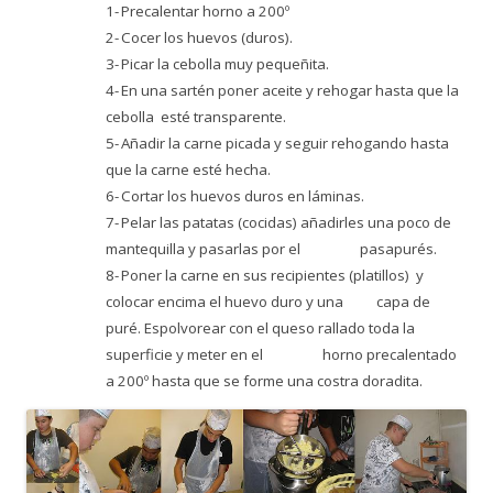
1-
Precalentar horno a 200º
2-
Cocer los huevos (duros).
3-
Picar la cebolla muy pequeñita.
4-
En una sartén poner aceite y rehogar hasta que la
cebolla esté transparente.
5-
Añadir la carne picada y seguir rehogando hasta
que la carne esté hecha.
6-
Cortar los huevos duros en láminas.
7-
Pelar las patatas (cocidas) añadirles una poco de
mantequilla y pasarlas por el pasapurés.
8-
Poner la carne en sus recipientes (platillos) y
colocar encima el huevo duro y una capa de
puré. Espolvorear con el queso rallado toda la
superficie y meter en el horno precalentado
a 200º hasta que se forme una costra doradita.