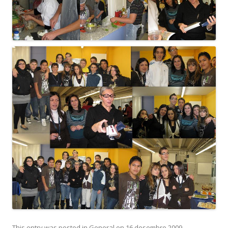
This entry was posted in
General
on
16 desembre 2009
.