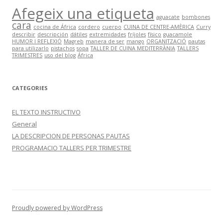
Afegeix una etiqueta
:
aguacate
bombones
cara
cocina de África
cordero
cuerpo
CUINA DE CENTRE-AMÈRICA
Curry
describir
descripción
dátiles
extremidades
fríjoles
físico
guacamole
HUMOR I REFLEXIÓ
Magreb
manera de ser
mango
ORGANITZACIÓ
pautas
para utilizarlo
pistachos
sopa
TALLER DE CUINA MEDITERRÀNIA
TALLERS
TRIMESTRES
uso del blog
África
CATEGORIES
EL TEXTO INSTRUCTIVO
General
LA DESCRIPCION DE PERSONAS PAUTAS
PROGRAMACIO TALLERS PER TRIMESTRE
Proudly powered by WordPress