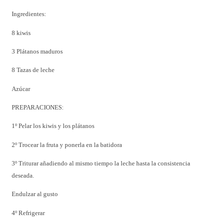
Ingredientes:
8 kiwis
3 Plátanos maduros
8 Tazas de leche
Azúcar
PREPARACIONES:
1º
Pelar los kiwis y los plátanos
2º
Trocear la fruta y ponerla en la batidora
3º Triturar añadiendo al mismo tiempo la leche hasta la consistencia
deseada.
Endulzar al gusto
4º Refrigerar