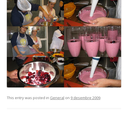
This entry was posted in
General
on
9 desembre 2009
.