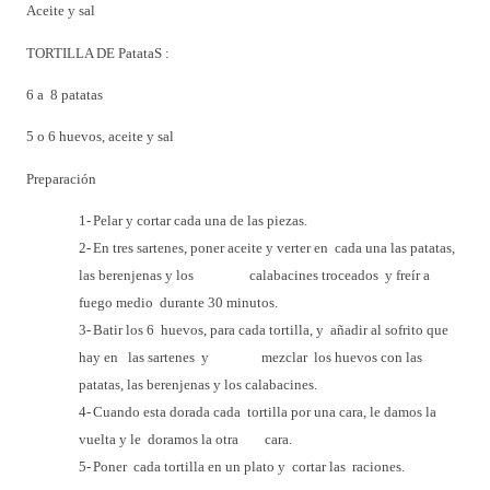
Aceite y sal
TORTILLA DE PatataS :
6 a 8 patatas
5 o 6 huevos, aceite y sal
Preparación
1-
Pelar y cortar cada una de las piezas.
2-
En tres sartenes, poner aceite y verter en cada una las patatas,
las berenjenas y los calabacines troceados y freír a
fuego medio durante 30 minutos.
3-
Batir los 6 huevos, para cada tortilla, y añadir al sofrito que
hay en las sartenes y mezclar los huevos con las
patatas, las berenjenas y los calabacines.
4-
Cuando esta dorada cada tortilla por una cara, le damos la
vuelta y le doramos la otra cara.
5-
Poner cada tortilla en un plato y cortar las raciones.