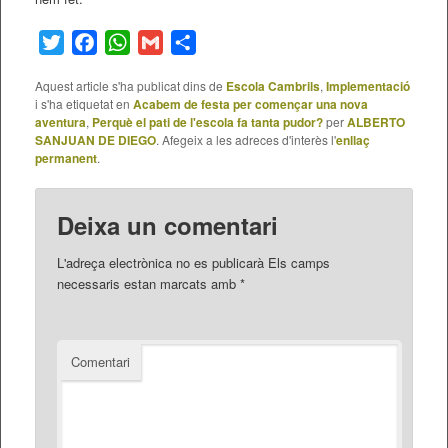
Twitter
Facebook
WhatsApp
Gmail
Comparteix
Aquest article s'ha publicat dins de
Escola Cambrils
,
Implementació
i s'ha etiquetat en
Acabem de festa per començar una nova
aventura
,
Perquè el pati de l'escola fa tanta pudor?
per
ALBERTO
SANJUAN DE DIEGO
. Afegeix a les adreces d'interès l'
enllaç
permanent
.
Deixa un comentari
L'adreça electrònica no es publicarà
Els camps
necessaris estan marcats amb
*
Comentari