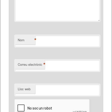
*
Nom
*
Correu electrònic
Lloc web