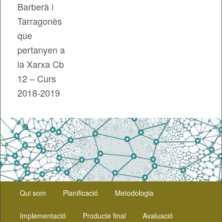
Barberà i
Tarragonès
que
pertanyen a
la Xarxa Cb
12 – Curs
2018-2019
Menú
Aneu
Qui som
Planificació
Metodologia
principal
al
Implementació
Producte final
Avaluació