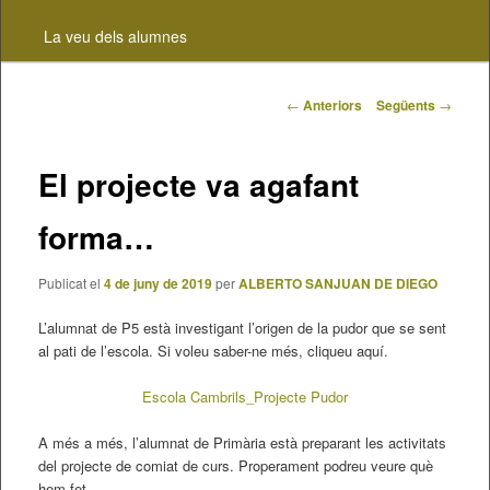
contingut
La veu dels alumnes
principal
Navegació
←
Anteriors
Següents
→
pels
articles
El projecte va agafant
forma…
Publicat el
4 de juny de 2019
per
ALBERTO SANJUAN DE DIEGO
L’alumnat de P5 està investigant l’origen de la pudor que se sent
al pati de l’escola. Si voleu saber-ne més, cliqueu aquí.
Escola Cambrils_Projecte Pudor
A més a més, l’alumnat de Primària està preparant les activitats
del projecte de comiat de curs. Properament podreu veure què
hem fet.