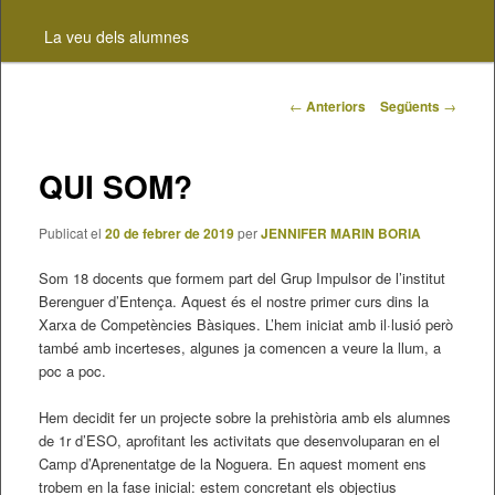
contingut
La veu dels alumnes
principal
Navegació
←
Anteriors
Següents
→
pels
articles
QUI SOM?
Publicat el
20 de febrer de 2019
per
JENNIFER MARIN BORIA
Som 18 docents que formem part del Grup Impulsor de l’institut
Berenguer d’Entença. Aquest és el nostre primer curs dins la
Xarxa de Competències Bàsiques. L’hem iniciat amb il·lusió però
també amb incerteses, algunes ja comencen a veure la llum, a
poc a poc.
Hem decidit fer un projecte sobre la prehistòria amb els alumnes
de 1r d’ESO, aprofitant les activitats que desenvoluparan en el
Camp d’Aprenentatge de la Noguera. En aquest moment ens
trobem en la fase inicial: estem concretant els objectius