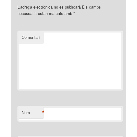
L'adreça electrònica no es publicarà
Els camps
necessaris estan marcats amb
*
Comentari
*
Nom