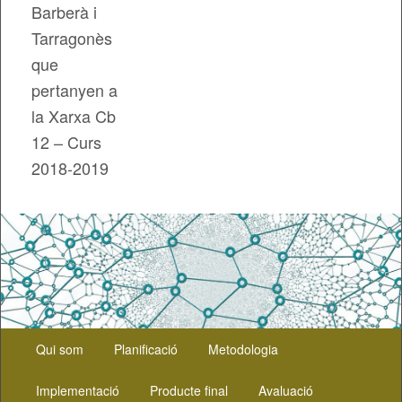
Barberà i
Tarragonès
que
pertanyen a
la Xarxa Cb
12 – Curs
2018-2019
Menú
Aneu
Qui som
Planificació
Metodologia
principal
al
Implementació
Producte final
Avaluació