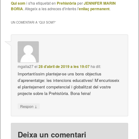
Qui som
i s'ha etiquetat en
Prehistòria
per
JENNIFER MARIN
BORIA
. Afegeix a les adreces d'interès l'
enllaç permanent
.
UN COMENTARI A “
QUI SOM?
”
mgalla27
el
28 d'abril de 2019 a les 19:07
ha dit:
Importantíssim plantejar-se uns bons objectius
d’aprenentatge: les intencions educatives! M’encurioseix
el plantejament competencial i globalitzat del vostre
projecte sobre la Prehistòria. Bona feina!
↓
Respon
Deixa un comentari