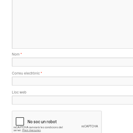
Nom
*
Correu electrònic
*
Lloc web