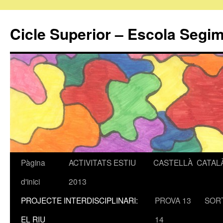
Cicle Superior – Escola Seg
Pàgina
ACTIVITATS ESTIU
CASTELLÀ
CATAL
Vés
d'inici
2013
al
PROJECTE INTERDISCIPLINARI:
PROVA 13
SOR
contingut
EL RIU
14