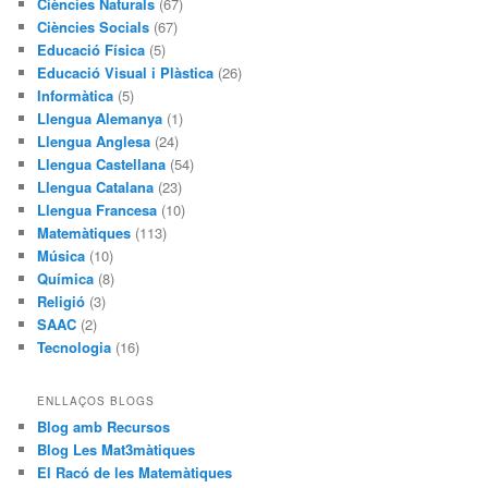
Ciències Naturals
(67)
Ciències Socials
(67)
Educació Física
(5)
Educació Visual i Plàstica
(26)
Informàtica
(5)
Llengua Alemanya
(1)
Llengua Anglesa
(24)
Llengua Castellana
(54)
Llengua Catalana
(23)
Llengua Francesa
(10)
Matemàtiques
(113)
Música
(10)
Química
(8)
Religió
(3)
SAAC
(2)
Tecnologia
(16)
ENLLAÇOS BLOGS
Blog amb Recursos
Blog Les Mat3màtiques
El Racó de les Matemàtiques