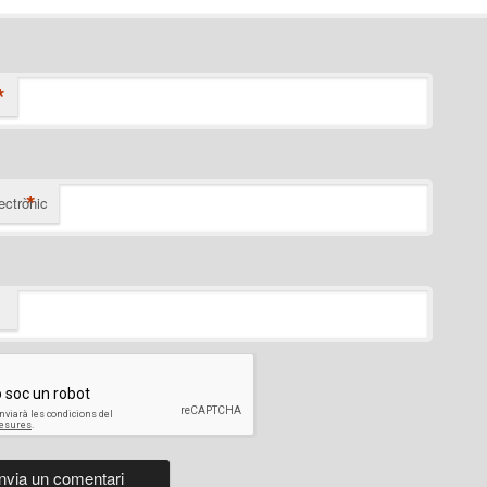
*
*
ectrònic