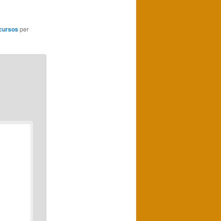
cursos
per