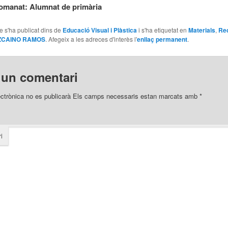
comanat: Alumnat de primària
le s'ha publicat dins de
Educació Visual i Plàstica
i s'ha etiquetat en
Materials
,
Re
ZCAINO RAMOS
. Afegeix a les adreces d'interès l'
enllaç permanent
.
 un comentari
ectrònica no es publicarà
Els camps necessaris estan marcats amb
*
i