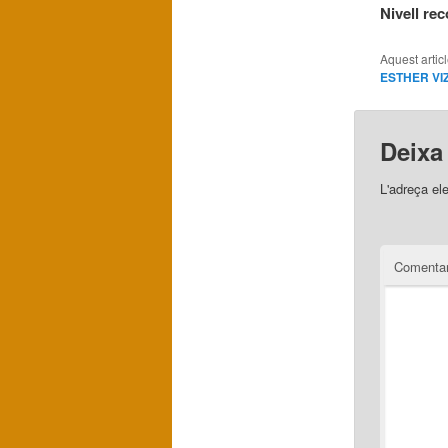
Nivell re
Aquest artic
ESTHER VI
Deixa
L'adreça el
Comentar