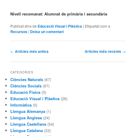
Nivell recomanat: Alumnat de primària i secundària
Publicat dins de
Educació Visual i Plàstica
|
Etiquetat com a
Recursos
|
Deixa un comentari
Navegació
←
Articles més antics
Articles més recents
→
pels
articles
CATEGORIES
Ciències Naturals
(67)
Ciències Socials
(67)
Educació Física
(5)
Educació Visual i Plàstica
(26)
Informàtica
(5)
Llengua Alemanya
(1)
Llengua Anglesa
(24)
Llengua Castellana
(54)
Llengua Catalana
(23)