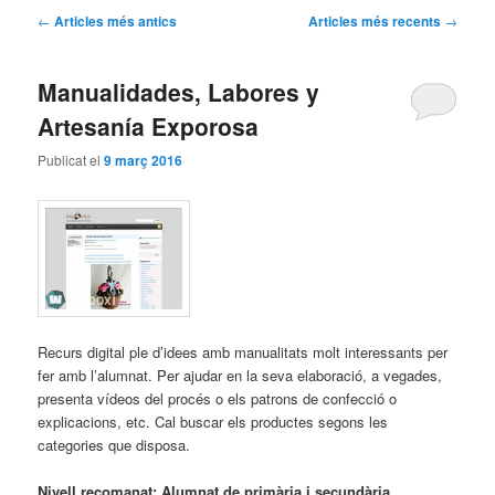
Navegació
←
Articles més antics
Articles més recents
→
pels
articles
Manualidades, Labores y
Artesanía Exporosa
Publicat el
9 març 2016
Recurs digital ple d’idees amb manualitats molt interessants per
fer amb l’alumnat. Per ajudar en la seva elaboració, a vegades,
presenta vídeos del procés o els patrons de confecció o
explicacions, etc. Cal buscar els productes segons les
categories que disposa.
Nivell recomanat: Alumnat de primària i secundària