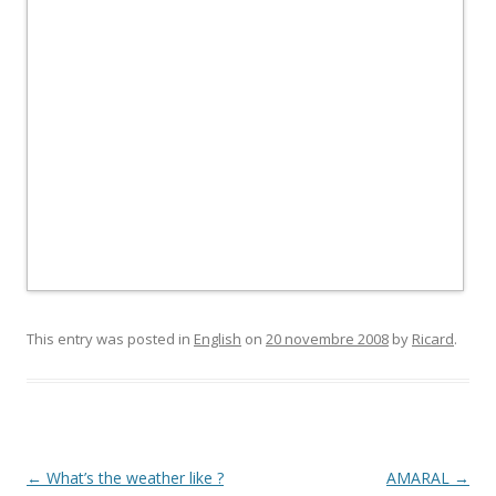
This entry was posted in
English
on
20 novembre 2008
by
Ricard
.
Post
←
What’s the weather like ?
AMARAL
→