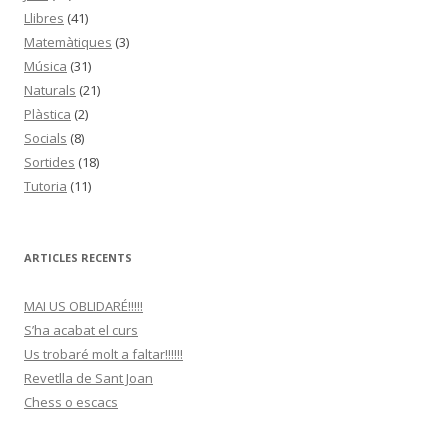
Llibres
(41)
Matemàtiques
(3)
Música
(31)
Naturals
(21)
Plàstica
(2)
Socials
(8)
Sortides
(18)
Tutoria
(11)
ARTICLES RECENTS
MAI US OBLIDARÉ!!!!!
S’ha acabat el curs
Us trobaré molt a faltar!!!!!!
Revetlla de Sant Joan
Chess o escacs