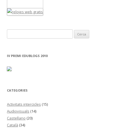
C
e
r
c
IV PREMI EDUBLOGS 2010
a
:
CATEGORIES
Activitats intercicles
(15)
Audiovisuals
(14)
Castellano
(20)
Català
(34)