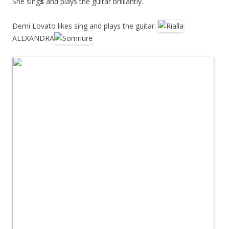
She sing
s
and plays the guitar brilliantly.
Demi Lovato likes sing and plays the guitar.
ALEXANDRA