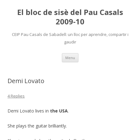
El bloc de sisè del Pau Casals
2009-10
CEIP Pau Casals de Sabadell: un lloc per aprendre, compartir i
gaudir
Skip
Menu
to
content
Demi Lovato
4 Replies
Demi Lovato lives in
the USA
.
She plays the guitar brilliantly.