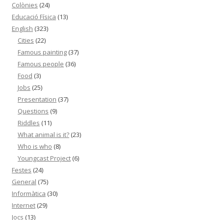
Colònies
(24)
Educació Física
(13)
English
(323)
Cities
(22)
Famous painting
(37)
Famous people
(36)
Food
(3)
Jobs
(25)
Presentation
(37)
Questions
(9)
Riddles
(11)
What animal is it?
(23)
Who is who
(8)
Youngcast Project
(6)
Festes
(24)
General
(75)
Informàtica
(30)
Internet
(29)
Jocs
(13)