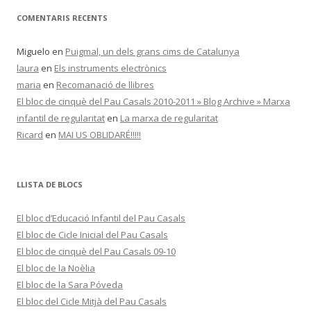
COMENTARIS RECENTS
Miguelo
en
Puigmal, un dels grans cims de Catalunya
laura
en
Els instruments electrònics
maria
en
Recomanació de llibres
El bloc de cinquè del Pau Casals 2010-2011 » Blog Archive » Marxa
infantil de regularitat
en
La marxa de regularitat
Ricard
en
MAI US OBLIDARÉ!!!!!
LLISTA DE BLOCS
El bloc d’Educació Infantil del Pau Casals
El bloc de Cicle Inicial del Pau Casals
El bloc de cinquè del Pau Casals 09-10
El bloc de la Noèlia
El bloc de la Sara Póveda
El bloc del Cicle Mitjà del Pau Casals