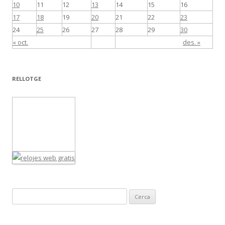
10
11
12
13
14
15
16
17
18
19
20
21
22
23
24
25
26
27
28
29
30
« oct.
des. »
RELLOTGE
C
e
r