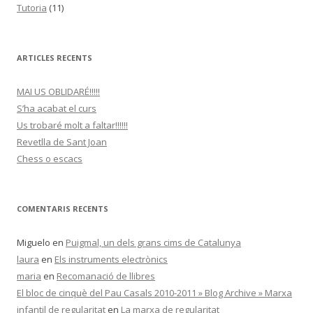
Tutoria
(11)
ARTICLES RECENTS
MAI US OBLIDARÉ!!!!!
S’ha acabat el curs
Us trobaré molt a faltar!!!!!!
Revetlla de Sant Joan
Chess o escacs
COMENTARIS RECENTS
Miguelo
en
Puigmal, un dels grans cims de Catalunya
laura
en
Els instruments electrònics
maria
en
Recomanació de llibres
El bloc de cinquè del Pau Casals 2010-2011 » Blog Archive » Marxa
infantil de regularitat
en
La marxa de regularitat