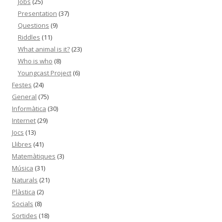
Jobs
(25)
Presentation
(37)
Questions
(9)
Riddles
(11)
What animal is it?
(23)
Who is who
(8)
Youngcast Project
(6)
Festes
(24)
General
(75)
Informàtica
(30)
Internet
(29)
Jocs
(13)
Llibres
(41)
Matemàtiques
(3)
Música
(31)
Naturals
(21)
Plàstica
(2)
Socials
(8)
Sortides
(18)