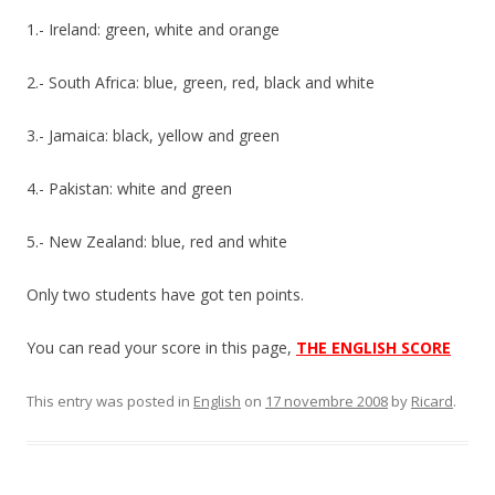
1.- Ireland: green, white and orange
2.- South Africa: blue, green, red, black and white
3.- Jamaica: black, yellow and green
4.- Pakistan: white and green
5.- New Zealand: blue, red and white
Only two students have got ten points.
You can read your score in this page,
THE ENGLISH SCORE
This entry was posted in
English
on
17 novembre 2008
by
Ricard
.