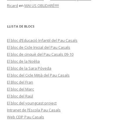
Ricard
en
MAI US OBLIDARÉ!!!!!
LLISTA DE BLOCS
El bloc d’Educació Infantil del Pau Casals
El bloc de Cicle Inicial del Pau Casals
El bloc de cinquè del Pau Casals 09-10
El bloc de la Noèlia
El bloc de la Sara Póveda
El bloc del Cicle Mitjà del Pau Casals
El Bloc del Fran
El bloc del Marc
El bloc del Raül
El bloc del youngcast project
Intranet de l’Escola Pau Casals
Web CEIP Pau Casals