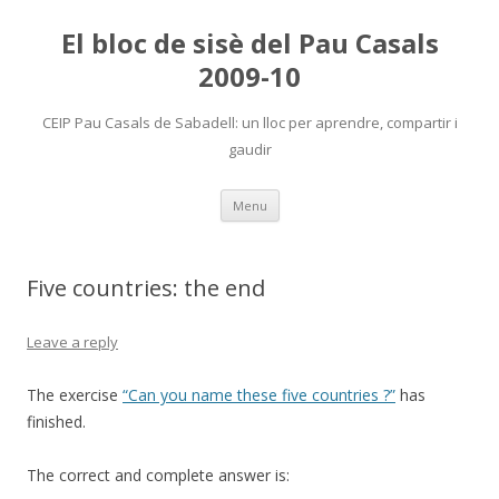
El bloc de sisè del Pau Casals
2009-10
CEIP Pau Casals de Sabadell: un lloc per aprendre, compartir i
gaudir
Skip
Menu
to
content
Five countries: the end
Leave a reply
The exercise
“Can you name these five countries ?”
has
finished.
The correct and complete answer is: