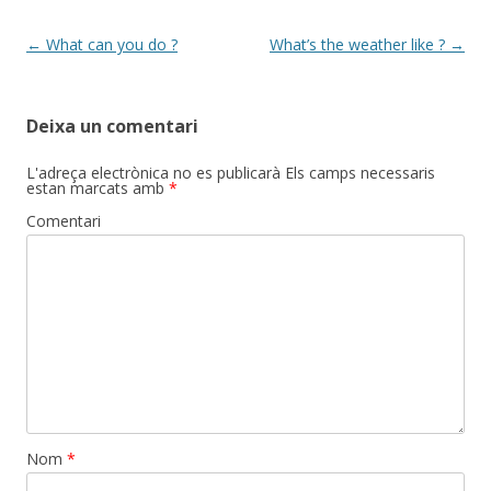
Post
←
What can you do ?
What’s the weather like ?
→
navigation
Deixa un comentari
L'adreça electrònica no es publicarà
Els camps necessaris
estan marcats amb
*
Comentari
Nom
*