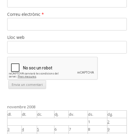
Correu electrònic
*
Lloc web
novembre 2008
dl.
dt.
dc.
dj.
dv.
ds.
dg.
1
2
3
4
5
6
7
8
9