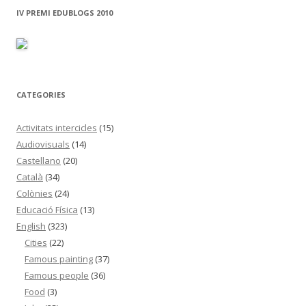
c
IV PREMI EDUBLOGS 2010
a
:
CATEGORIES
Activitats intercicles
(15)
Audiovisuals
(14)
Castellano
(20)
Català
(34)
Colònies
(24)
Educació Física
(13)
English
(323)
Cities
(22)
Famous painting
(37)
Famous people
(36)
Food
(3)