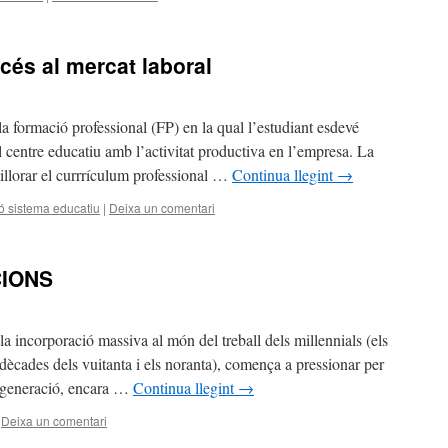
ccés al mercat laboral
la formació professional (FP) en la qual l’estudiant esdevé
 centre educatiu amb l’activitat productiva en l’empresa. La
illorar el currrículum professional …
Continua llegint
→
ó sistema educatiu
|
Deixa un comentari
IONS
 incorporació massiva al món del treball dels millennials (els
dècades dels vuitanta i els noranta), comença a pressionar per
a generació, encara …
Continua llegint
→
Deixa un comentari