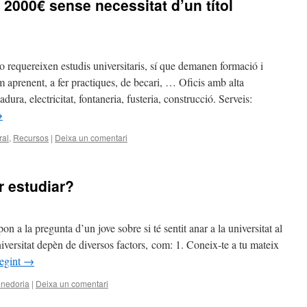
2000€ sense necessitat d’un títol
 requereixen estudis universitaris, sí que demanen formació i
 aprenent, a fer practiques, de becari, … Oficis amb alta
ura, electricitat, fontaneria, fusteria, construcció. Serveis:
→
ral
,
Recursos
|
Deixa un comentari
r estudiar?
n a la pregunta d’un jove sobre si té sentit anar a la universitat al
iversitat depèn de diversos factors, com: 1. Coneix-te a tu mateix
legint
→
nedoria
|
Deixa un comentari