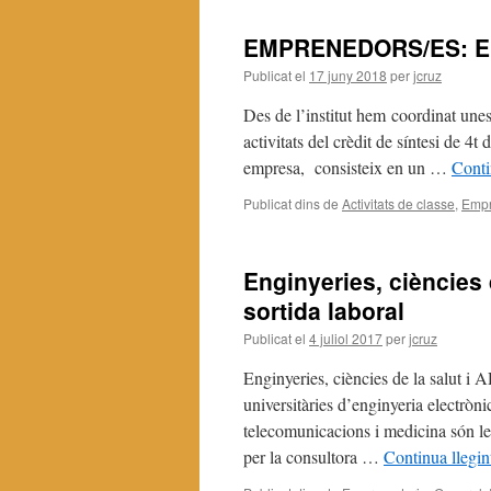
EMPRENEDORS/ES: Emp
Publicat el
17 juny 2018
per
jcruz
Des de l’institut hem coordinat unes
activitats del crèdit de síntesi de 
empresa, consisteix en un …
Conti
Publicat dins de
Activitats de classe
,
Empr
Enginyeries, ciències 
sortida laboral
Publicat el
4 juliol 2017
per
jcruz
Enginyeries, ciències de la salut i A
universitàries d’enginyeria electròni
telecomunicacions i medicina són les
per la consultora …
Continua llegi