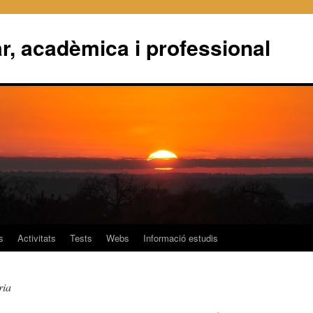
r, acadèmica i professional
s
Activitats
Tests
Webs
Informació estudis
ria