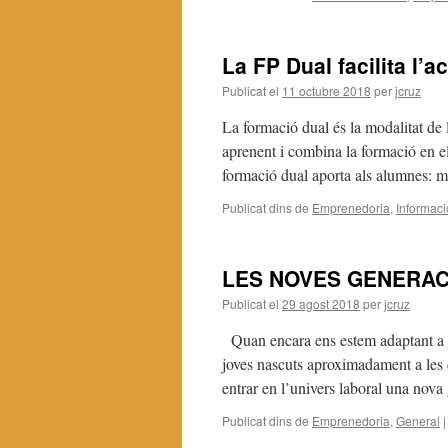
La FP Dual facilita l’a
Publicat el
11 octubre 2018
per
jcruz
La formació dual és la modalitat de 
aprenent i combina la formació en el
formació dual aporta als alumnes: m
Publicat dins de
Emprenedoria
,
Informaci
LES NOVES GENERAC
Publicat el
29 agost 2018
per
jcruz
Quan encara ens estem adaptant a la
joves nascuts aproximadament a les 
entrar en l’univers laboral una nov
Publicat dins de
Emprenedoria
,
General
|