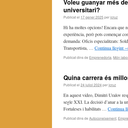
Voleu guanyar més de 
universitari?
Publicat el
17 gener 2025
per
jcruz
Hi ha moltes opcions! Encara que no
experiència, però pots començar com
demanda: Oficis especialitzats: Soldad
Transportista, …
Continua llegint
Publicat dins de
Emprenedoria
,
Món labo
Quina carrera és millo
Publicat el
24 juliol 2024
per
jcruz
En aquest vídeo, Dimitri Uralov respo
segle XXI. La decisió d’anar a la un
Fortaleses i habilitats …
Continua l
Publicat dins de
Autoconeixement
,
Empre