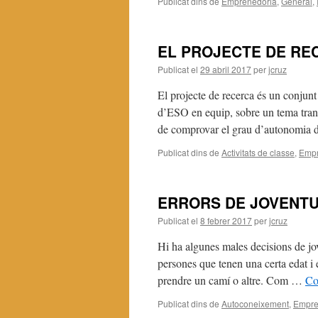
Publicat dins de
Emprenedoria
,
General
,
EL PROJECTE DE RE
Publicat el
29 abril 2017
per
jcruz
El projecte de recerca és un conjunt 
d’ESO en equip, sobre un tema transv
de comprovar el grau d’autonomia
Publicat dins de
Activitats de classe
,
Empr
ERRORS DE JOVENT
Publicat el
8 febrer 2017
per
jcruz
Hi ha algunes males decisions de jov
persones que tenen una certa edat i 
prendre un camí o altre. Com …
Co
Publicat dins de
Autoconeixement
,
Empre