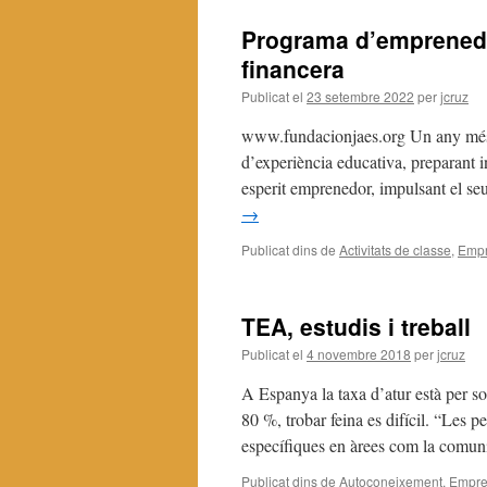
Programa d’emprenedor
financera
Publicat el
23 setembre 2022
per
jcruz
www.fundacionjaes.org Un any més 
d’experiència educativa, preparant i
esperit emprenedor, impulsant el se
→
Publicat dins de
Activitats de classe
,
Empr
TEA, estudis i treball
Publicat el
4 novembre 2018
per
jcruz
A Espanya la taxa d’atur està per so
80 %, trobar feina es difícil. “Les 
específiques en àrees com la comu
Publicat dins de
Autoconeixement
,
Empre