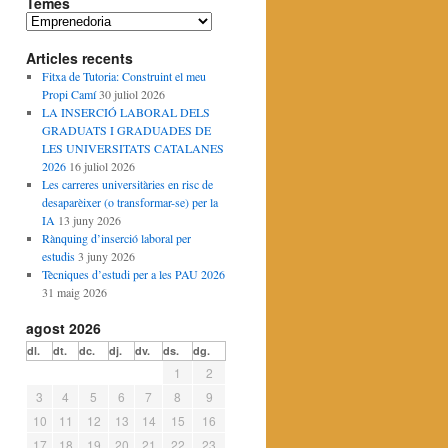
Temes
T
e
Articles recents
m
e
Fitxa de Tutoria: Construint el meu
s
Propi Camí
30 juliol 2026
LA INSERCIÓ LABORAL DELS
GRADUATS I GRADUADES DE
LES UNIVERSITATS CATALANES
2026
16 juliol 2026
Les carreres universitàries en risc de
desaparèixer (o transformar-se) per la
IA
13 juny 2026
Rànquing d’inserció laboral per
estudis
3 juny 2026
Tècniques d’estudi per a les PAU 2026
31 maig 2026
agost 2026
dl.
dt.
dc.
dj.
dv.
ds.
dg.
1
2
3
4
5
6
7
8
9
10
11
12
13
14
15
16
17
18
19
20
21
22
23