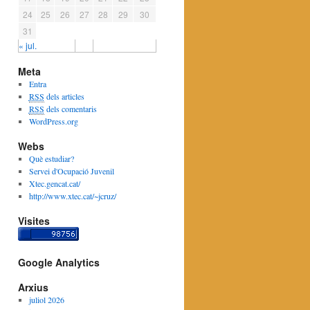
24
25
26
27
28
29
30
31
« jul.
Meta
Entra
RSS
dels articles
RSS
dels comentaris
WordPress.org
Webs
Què estudiar?
Servei d'Ocupació Juvenil
Xtec.gencat.cat/
http://www.xtec.cat/~jcruz/
Visites
Google Analytics
Arxius
juliol 2026