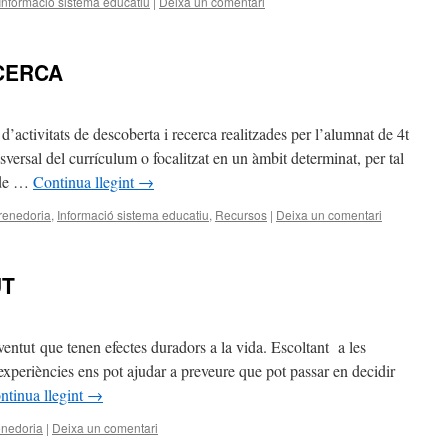
Informació sistema educatiu
|
Deixa un comentari
CERCA
d’activitats de descoberta i recerca realitzades per l’alumnat de 4t
ersal del currículum o focalitzat en un àmbit determinat, per tal
 de …
Continua llegint
→
enedoria
,
Informació sistema educatiu
,
Recursos
|
Deixa un comentari
UT
entut que tenen efectes duradors a la vida. Escoltant a les
experiències ens pot ajudar a preveure que pot passar en decidir
ntinua llegint
→
nedoria
|
Deixa un comentari