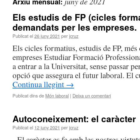
juny de 2021
Arxiu mensual:
Els estudis de FP (cicles form
demandats per les empreses.
Publicat el
26 juny 2021
per
jcruz
Els cicles formatius, estudis de FP, més
empreses Estudiar Formació Professiona
a entrar a la Universitat, sense passar per
opció que assegura el futur laboral. El 
Continua llegint
→
Publicat dins de
Món laboral
|
Deixa un comentari
Autoconeixement: el caràcter
Publicat el
12 juny 2021
per
jcruz
El caràcter es fa amb les nostres virtuts