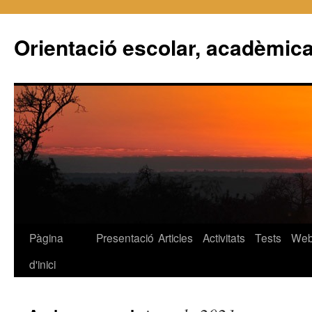
Orientació escolar, acadèmica
Pàgina
Presentació
Articles
Activitats
Tests
We
Vés
d'inici
al
contingut