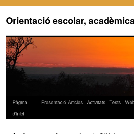
Orientació escolar, acadèmica
Pàgina
Presentació
Articles
Activitats
Tests
We
Vés
d'inici
al
contingut