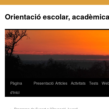
Orientació escolar, acadèmica
Pàgina
Presentació
Articles
Activitats
Tests
We
Vés
d'inici
al
contingut
←
Programa de Suport a l’Ocupació Juvenil