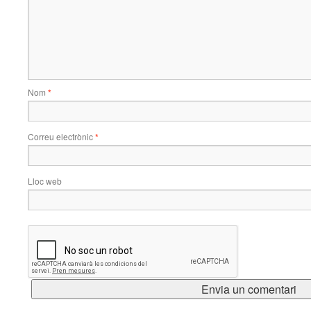
Nom
*
Correu electrònic
*
Lloc web