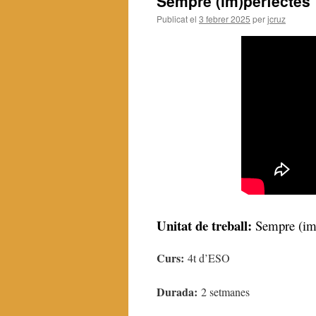
Sempre (im)perfectes
Publicat el
3 febrer 2025
per
jcruz
Unitat de treball:
Sempre (im)p
Curs:
4t d’ESO
Durada:
2 setmanes