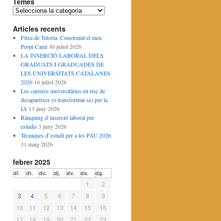
Temes
T
e
Articles recents
m
e
Fitxa de Tutoria: Construint el meu
s
Propi Camí
30 juliol 2026
LA INSERCIÓ LABORAL DELS
GRADUATS I GRADUADES DE
LES UNIVERSITATS CATALANES
2026
16 juliol 2026
Les carreres universitàries en risc de
desaparèixer (o transformar-se) per la
IA
13 juny 2026
Rànquing d’inserció laboral per
estudis
3 juny 2026
Tècniques d’estudi per a les PAU 2026
31 maig 2026
febrer 2025
dl.
dt.
dc.
dj.
dv.
ds.
dg.
1
2
3
4
5
6
7
8
9
10
11
12
13
14
15
16
17
18
19
20
21
22
23