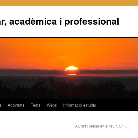
r, acadèmica i professional
s
Activitats
Tests
Webs
Informació estudis
Atura’t i pensa en el teu futur
→