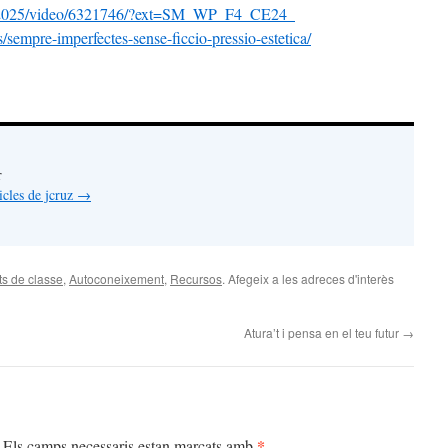
8012025/video/6321746/?ext=SM_WP_F4_CE24_
/sempre-imperfectes-sense-ficcio-pressio-estetica/
r
ticles de jcruz
→
ats de classe
,
Autoconeixement
,
Recursos
. Afegeix a les adreces d'interès
Atura’t i pensa en el teu futur
→
*
Els camps necessaris estan marcats amb