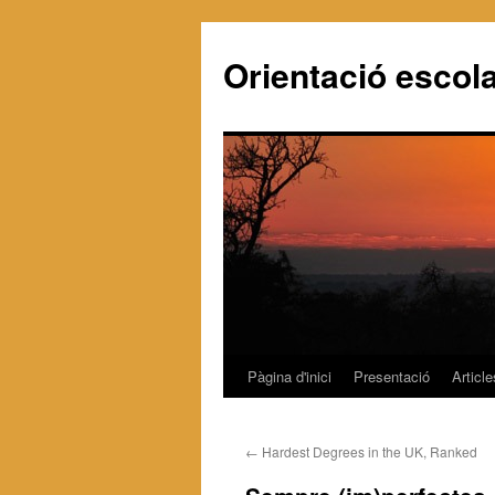
Orientació escola
Pàgina d'inici
Presentació
Article
Vés
al
←
Hardest Degrees in the UK, Ranked
contingut