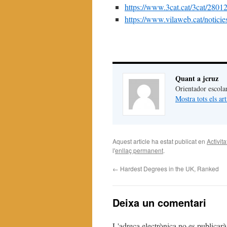
https://www.3cat.cat/3cat/2
https://www.vilaweb.cat/noticies
Quant a jcruz
Orientador escola
Mostra tots els ar
Aquest article ha estat publicat en
Activit
l'
enllaç permanent
.
←
Hardest Degrees in the UK, Ranked
Deixa un comentari
L'adreça electrònica no es publicarà