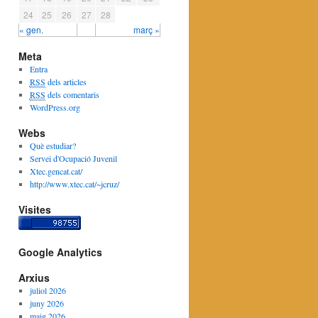
24
25
26
27
28
« gen.
març »
Meta
Entra
RSS
dels articles
RSS
dels comentaris
WordPress.org
Webs
Què estudiar?
Servei d'Ocupació Juvenil
Xtec.gencat.cat/
http://www.xtec.cat/~jcruz/
Visites
Google Analytics
Arxius
juliol 2026
juny 2026
maig 2026