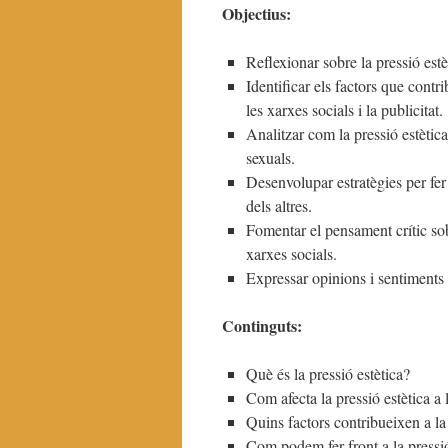
Objectius:
Reflexionar sobre la pressió estèt
Identificar els factors que contr
les xarxes socials i la publicitat.
Analitzar com la pressió estètica
sexuals.
Desenvolupar estratègies per fer 
dels altres.
Fomentar el pensament crític so
xarxes socials.
Expressar opinions i sentiments 
Continguts:
Què és la pressió estètica?
Com afecta la pressió estètica a l
Quins factors contribueixen a la 
Com podem fer front a la pressió