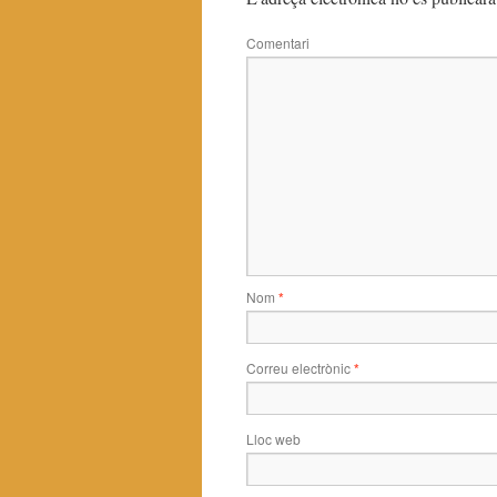
Comentari
Nom
*
Correu electrònic
*
Lloc web