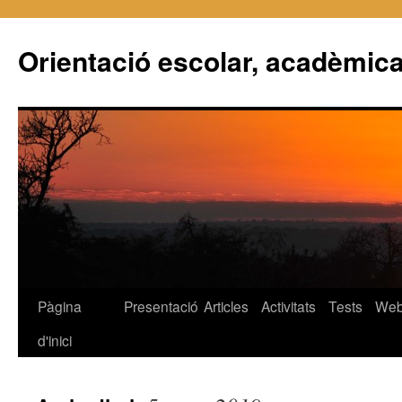
Orientació escolar, acadèmica
Pàgina
Presentació
Articles
Activitats
Tests
We
Vés
d'inici
al
contingut