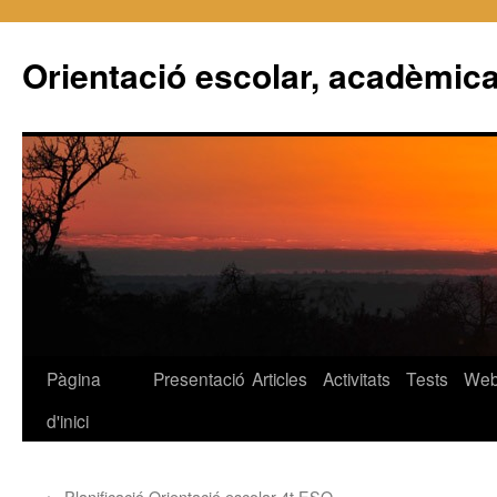
Orientació escolar, acadèmica
Pàgina
Presentació
Articles
Activitats
Tests
We
Vés
d'inici
al
contingut
←
Planificació Orientació escolar 4t ESO