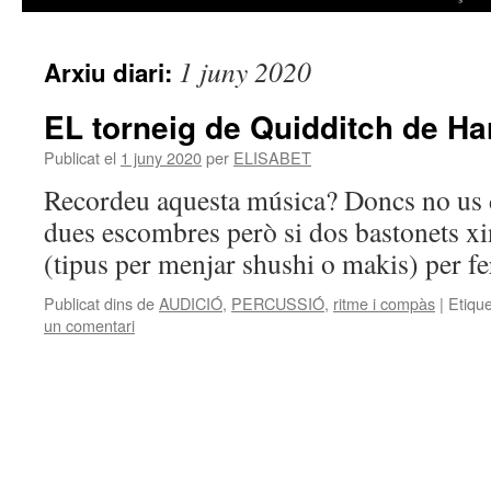
1 juny 2020
Arxiu diari:
EL torneig de Quidditch de Ha
Publicat el
1 juny 2020
per
ELISABET
Recordeu aquesta música? Doncs no us
dues escombres però si dos bastonets x
(tipus per menjar shushi o makis) per fe
Publicat dins de
AUDICIÓ
,
PERCUSSIÓ
,
ritme i compàs
|
Etiqu
un comentari