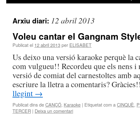
12 abril 2013
Arxiu diari:
Voleu cantar el Gangnam Styl
Publicat el
12 abril 2013
per
ELISABET
Us deixo una versió karaoke perquè la c
com vulgueu!! Recordeu que els nens i 
versió de comiat del carnestoltes amb a
escriure la lletra a comentaris? Gràcie
llegint
→
Publicat dins de
CANÇÓ
,
Karaoke
|
Etiquetat com a
CINQUÈ
,
P
TERCER
|
Deixa un comentari