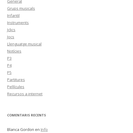
General
Grups musicals
Infantil
Instruments
Jclics
Jocs
Llenguatge musical
Notícies
P3
P4
P5
Partitures
Pel·lícules
Recursos a internet
COMENTARIS RECENTS
Blanca Gordon
en
Info