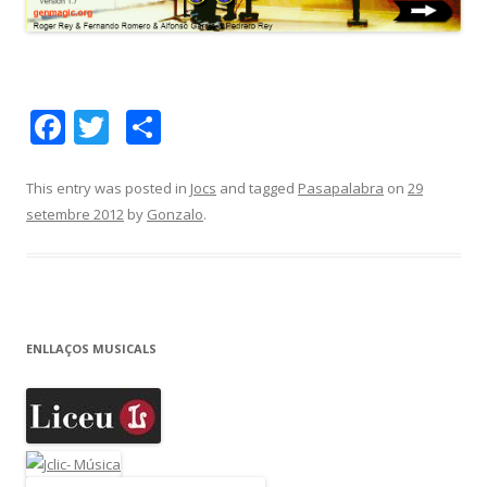
F
T
C
ac
w
o
e
itt
m
This entry was posted in
Jocs
and tagged
Pasapalabra
on
29
setembre 2012
by
Gonzalo
.
b
er
p
o
ar
o
te
k
ix
ENLLAÇOS MUSICALS