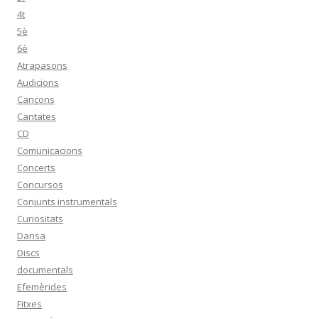
4t
5è
6è
Atrapasons
Audicions
Cançons
Cantates
CD
Comunicacions
Concerts
Concursos
Conjunts instrumentals
Curiositats
Dansa
Discs
documentals
Efemèrides
Fitxes