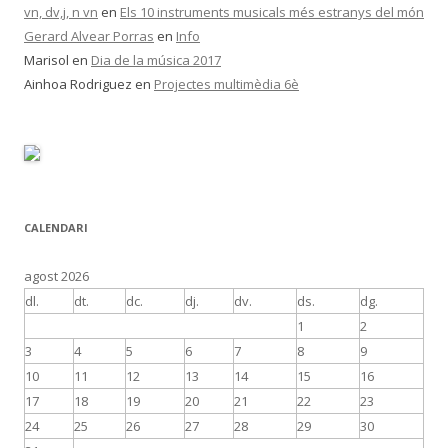
vn, dv,j, n vn
en
Els 10 instruments musicals més estranys del món
Gerard Alvear Porras
en
Info
Marisol
en
Dia de la música 2017
Ainhoa Rodriguez
en
Projectes multimèdia 6è
CALENDARI
agost 2026
dl.
dt.
dc.
dj.
dv.
ds.
dg.
1
2
3
4
5
6
7
8
9
10
11
12
13
14
15
16
17
18
19
20
21
22
23
24
25
26
27
28
29
30