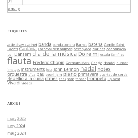
31
« maig
ETIQUETES
banda
bateria
artie shaw clarinet
banda sonora
Barroc
Camile Saint-
Cantània
Saënts
Carnaval dels animals
castanyada
clarinet
coordinació
dia de la música
Do re mi
Dansem
cor
escala
famílies
flauta
Frederic Chopin
Germans Marx
Google
Handel
humor
nadal
notes
Instruments
John Lennon
imatges
Jocs
piano
orquestra
pau
primavera
oïda
pearl_jam
quartet de corda
Rebel·lió a la cuina
ritmes
trompeta
rock
sons
tardor
up beat
Vivaldi
vídeos
ARXIUS
maig 2025
juny 2024
maig 2024