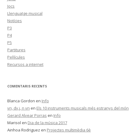
Jocs
Llenguatge musical
Notícies
P3
P4
P5
Partitures
Pel·lícules
Recursos a internet
COMENTARIS RECENTS
Blanca Gordon
en
Info
vn, dv,j, n vn
en
Els 10 instruments musicals més estranys del món
Gerard Alvear Porras
en
Info
Marisol
en
Dia de la música 2017
Ainhoa Rodriguez
en
Projectes multimèdia 6è