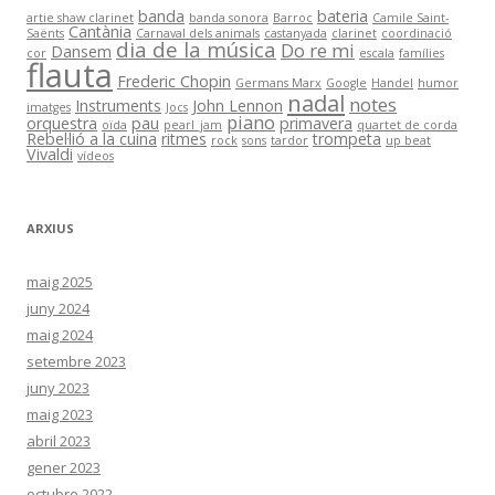
banda
bateria
artie shaw clarinet
banda sonora
Barroc
Camile Saint-
Cantània
Saënts
Carnaval dels animals
castanyada
clarinet
coordinació
dia de la música
Do re mi
Dansem
cor
escala
famílies
flauta
Frederic Chopin
Germans Marx
Google
Handel
humor
nadal
notes
Instruments
John Lennon
imatges
Jocs
piano
orquestra
pau
primavera
oïda
pearl_jam
quartet de corda
Rebel·lió a la cuina
ritmes
trompeta
rock
sons
tardor
up beat
Vivaldi
vídeos
ARXIUS
maig 2025
juny 2024
maig 2024
setembre 2023
juny 2023
maig 2023
abril 2023
gener 2023
octubre 2022