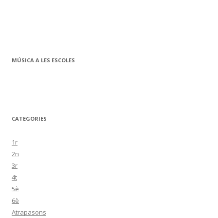
MÚSICA A LES ESCOLES
CATEGORIES
1r
2n
3r
4t
5è
6è
Atrapasons