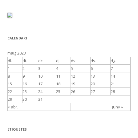
CALENDARI
maig 2023
dl.
dt.
dc.
dj.
dv.
ds.
dg.
1
2
3
4
5
6
7
8
9
10
11
12
13
14
15
16
17
18
19
20
21
22
23
24
25
26
27
28
29
30
31
« abr.
juny »
ETIQUETES