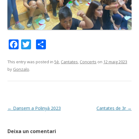
F
T
C
ac
w
o
e
itt
m
This entry was posted in
5è
,
Cantates
,
Concerts
on
12 maig 2023
by
Gonzalo
.
b
er
p
o
ar
o
te
k
ix
Post
←
Dansem a Polinyà 2023
Cantates de 3r
→
navigation
Deixa un comentari