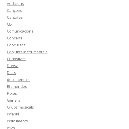
Audicions
Cançons
Cantates
CD
Comunicacions
Concerts
Concursos
Conjunts instrumentals
Curiositats
Dansa
Discs
documentals
Efemèrides
Fitxes
General
Grups musicals
Infantil
Instruments
Jclics