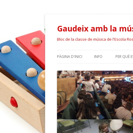
Gaudeix amb la mús
Bloc de la classe de música de l'Escola Ro
PÀGINA D'INICI
INFO
PER QUÈ 