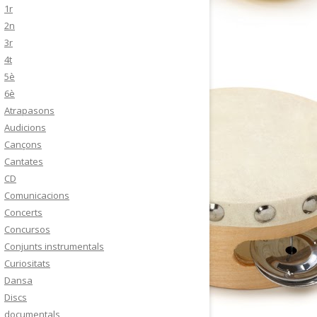
1r
2n
3r
4t
5è
6è
Atrapasons
Audicions
Cançons
Cantates
CD
Comunicacions
Concerts
Concursos
Conjunts instrumentals
Curiositats
Dansa
Discs
documentals