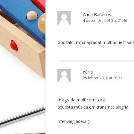
Anna Bañeres.
4 desembre 2010 at 21:46
Gonzalo, m’ha agradat molt aquest vid
núria
25 febrer 2010 at 20:31
m’agrada molt com toca,
aquesta música em transmet alegria.
m’envaig adeuu(:!