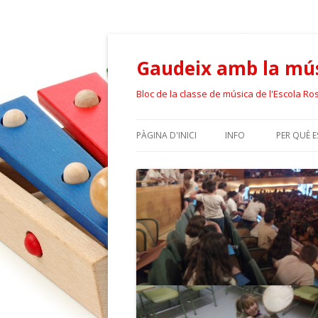
Gaudeix amb la mús
Bloc de la classe de música de l'Escola Ro
PÀGINA D'INICI
INFO
PER QUÈ 