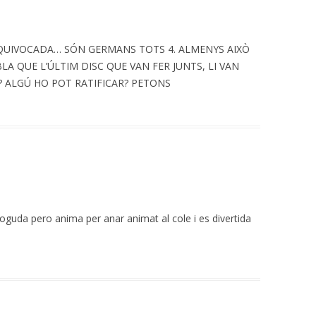
QUIVOCADA… SÓN GERMANS TOTS 4. ALMENYS AIXÒ
BLA QUE L’ÚLTIM DISC QUE VAN FER JUNTS, LI VAN
Í? ALGÚ HO POT RATIFICAR? PETONS
moguda pero anima per anar animat al cole i es divertida