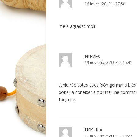
16 febrer 2010 at 17:58
me a agradat molt
NIEVES
19 novembre 2008 at 15:41
teniu ràò totes dues:`són germans i, és 
donar a conèixer amb una:The commitme
força bé
ÚRSULA
11 novembre 2008 at 10:22