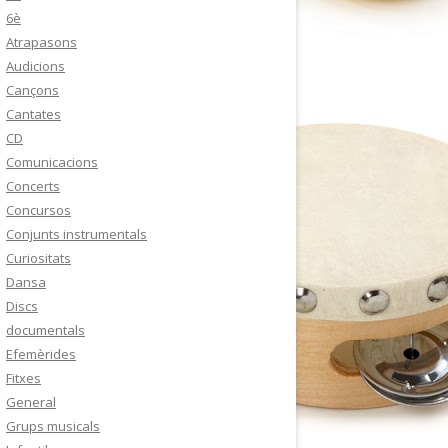
6è
Atrapasons
Audicions
Cançons
Cantates
CD
Comunicacions
Concerts
Concursos
Conjunts instrumentals
Curiositats
Dansa
Discs
documentals
Efemèrides
Fitxes
General
Grups musicals