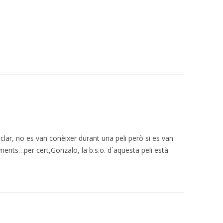
clar, no es van conèixer durant una peli però si es van
nts…per cert,Gonzalo, la b.s.o. d´aquesta peli està