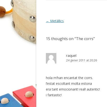
b
er
p
o
ar
o
te
k
ix
Post
←
Metàl·lics
navigation
15 thoughts on “
The corrs
”
raquel
24 gener 2011 at 20:26
hola m’han encantat the corrs.
l’estat escoltant molta estona
era tant emocionant! real! autentic!
i fantastic!