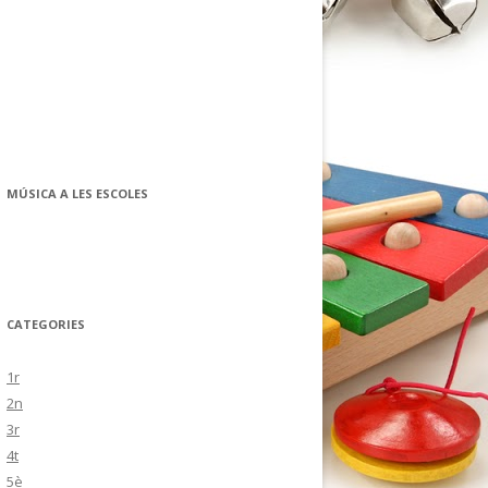
MÚSICA A LES ESCOLES
CATEGORIES
1r
2n
3r
4t
5è