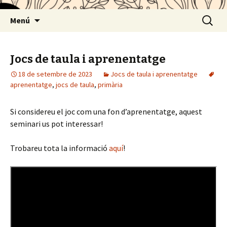
Vés
Cerca:
Menú
al
contingut
Jocs de taula i aprenentatge
18 de setembre de 2023
Jocs de taula i aprenentatge
aprenentatge
,
jocs de taula
,
primària
Si considereu el joc com una fon d’aprenentatge, aquest
seminari us pot interessar!
Trobareu tota la informació
aquí
!