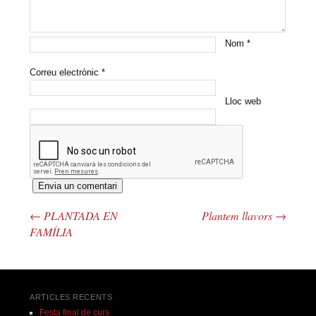
Nom
*
Correu electrònic
*
Lloc web
←
PLANTADA EN
Plantem llavors
→
Navegació pels articles
FAMÍLIA
ARTICLES RECENTS
Festa final de curs