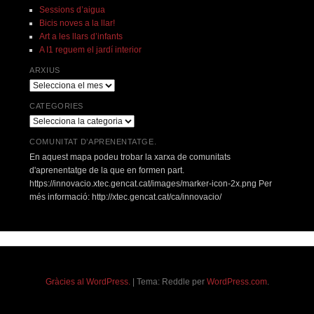
Sessions d’aigua
Bicis noves a la llar!
Art a les llars d’infants
A I1 reguem el jardí interior
ARXIUS
Arxius
CATEGORIES
Categories
COMUNITAT D’APRENENTATGE.
En aquest mapa podeu trobar la xarxa de comunitats
d'aprenentatge de la que en formen part.
https://innovacio.xtec.gencat.cat/images/marker-icon-2x.png Per
més informació: http://xtec.gencat.cat/ca/innovacio/
Gràcies al WordPress.
|
Tema: Reddle per
WordPress.com
.