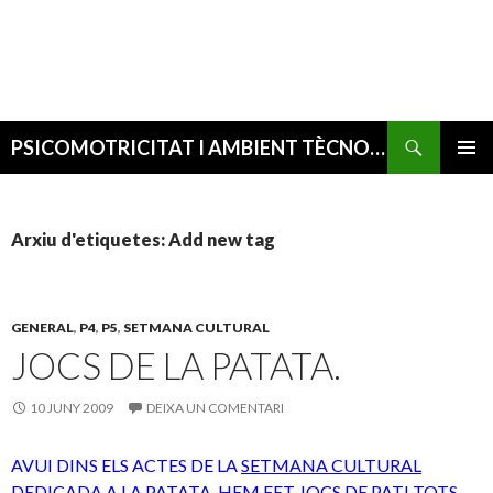
Cerca
PSICOMOTRICITAT I AMBIENT TÈCNOLÒGIC
VÉS
MENÚ
AL
PRINCI
CONTINGUT
Arxiu d'etiquetes: Add new tag
GENERAL
,
P4
,
P5
,
SETMANA CULTURAL
JOCS DE LA PATATA.
10 JUNY 2009
DEIXA UN COMENTARI
AVUI DINS ELS ACTES DE LA
SETMANA CULTURAL
DEDICADA A LA PATATA, HEM FET JOCS DE PATI TOTS