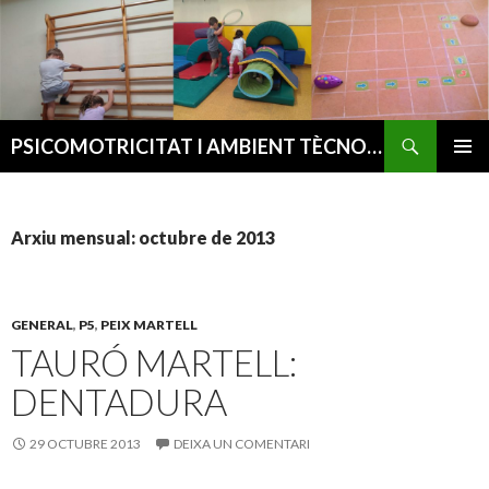
Cerca
PSICOMOTRICITAT I AMBIENT TÈCNOLÒGIC
VÉS
MENÚ
AL
PRINCI
CONTINGUT
Arxiu mensual: octubre de 2013
GENERAL
,
P5
,
PEIX MARTELL
TAURÓ MARTELL:
DENTADURA
29 OCTUBRE 2013
DEIXA UN COMENTARI