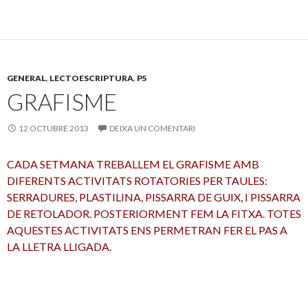
ac
w
o
e
itt
m
b
er
p
o
ar
GENERAL
,
LECTOESCRIPTURA
,
P5
o
te
GRAFISME
k
ix
12 OCTUBRE 2013
DEIXA UN COMENTARI
CADA SETMANA TREBALLEM EL GRAFISME AMB
DIFERENTS ACTIVITATS ROTATORIES PER TAULES:
SERRADURES, PLASTILINA, PISSARRA DE GUIX, I PISSARRA
DE RETOLADOR. POSTERIORMENT FEM LA FITXA. TOTES
AQUESTES ACTIVITATS ENS PERMETRAN FER EL PAS A
LA LLETRA LLIGADA.