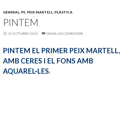
o
ar
GENERAL
,
P5
,
PEIX MARTELL
,
PLÀSTICA
o
te
PINTEM
k
ix
12 OCTUBRE 2013
DEIXA UN COMENTARI
PINTEM EL PRIMER PEIX MARTELL,
AMB CERES I EL FONS AMB
AQUAREL·LES.