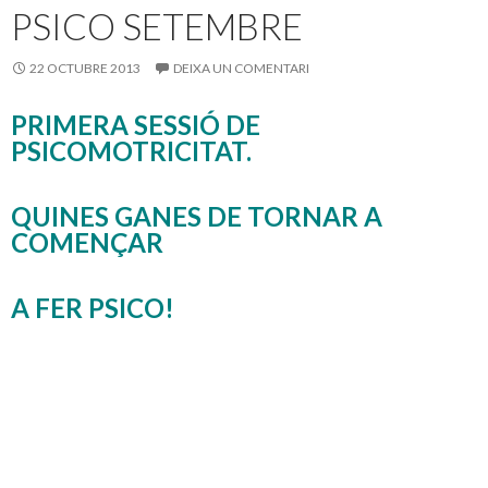
o
te
PSICO SETEMBRE
k
ix
22 OCTUBRE 2013
DEIXA UN COMENTARI
PRIMERA SESSIÓ DE
PSICOMOTRICITAT.
QUINES GANES DE TORNAR A
COMENÇAR
A FER PSICO!