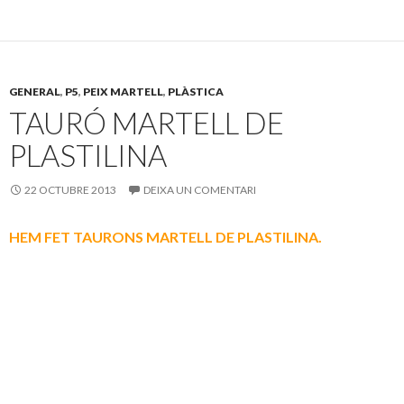
e
itt
m
b
er
p
o
ar
GENERAL
,
P5
,
PEIX MARTELL
,
PLÀSTICA
o
te
TAURÓ MARTELL DE
k
ix
PLASTILINA
22 OCTUBRE 2013
DEIXA UN COMENTARI
HEM FET TAURONS MARTELL DE PLASTILINA.