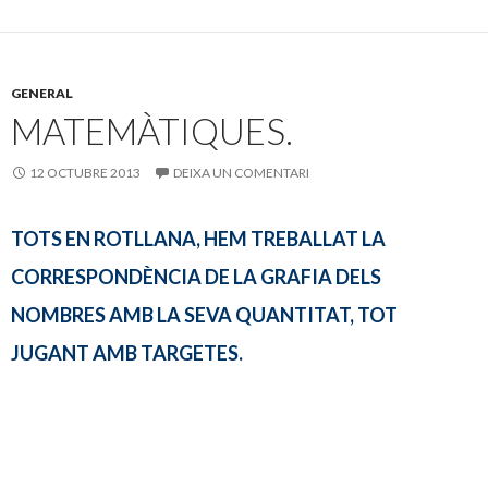
e
itt
m
b
er
p
o
ar
GENERAL
o
te
MATEMÀTIQUES.
k
ix
12 OCTUBRE 2013
DEIXA UN COMENTARI
TOTS EN ROTLLANA, HEM TREBALLAT LA
CORRESPONDÈNCIA DE LA GRAFIA DELS
NOMBRES AMB LA SEVA QUANTITAT, TOT
JUGANT AMB TARGETES.