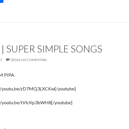
o
m
p
ar
te
 | SUPER SIMPLE SONGS
ix
17
DEIXA UN COMENTARI
M PIPA.
://youtu.be/zD7MQ3LXCKw[/youtube]
://youtu.be/tVlcKp3bWH8[/youtube]