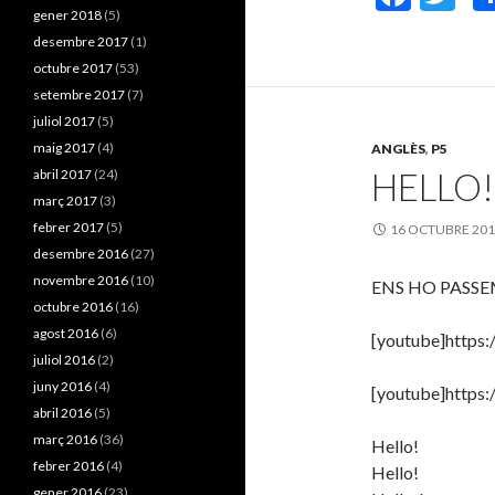
gener 2018
(5)
ac
w
desembre 2017
(1)
e
itt
octubre 2017
(53)
b
er
setembre 2017
(7)
juliol 2017
(5)
o
maig 2017
(4)
ANGLÈS
,
P5
o
HELLO!
abril 2017
(24)
k
març 2017
(3)
febrer 2017
(5)
16 OCTUBRE 20
desembre 2016
(27)
novembre 2016
(10)
ENS HO PASSE
octubre 2016
(16)
agost 2016
(6)
[youtube]https
juliol 2016
(2)
juny 2016
(4)
[youtube]https
abril 2016
(5)
març 2016
(36)
Hello!
febrer 2016
(4)
Hello!
gener 2016
(23)