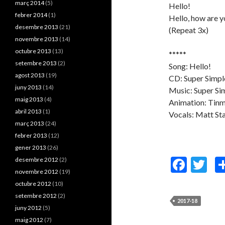
març 2014
(5)
Hello!
febrer 2014
(1)
Hello, how are y
desembre 2013
(21)
(Repeat 3x)
novembre 2013
(14)
octubre 2013
(13)
*****
setembre 2013
(2)
Song: Hello!
agost 2013
(19)
CD: Super Simpl
juny 2013
(14)
Music: Super Si
maig 2013
(4)
Animation: Tinm
abril 2013
(1)
Vocals: Matt S
març 2013
(24)
febrer 2013
(12)
gener 2013
(26)
F
T
desembre 2012
(2)
novembre 2012
(19)
ac
w
octubre 2012
(10)
e
itt
setembre 2012
(2)
2017-18
b
er
juny 2012
(5)
maig 2012
(7)