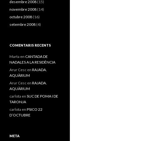
desembre 2008
(15)
novembre 2008
(14)
octubre 2008
(16)
setembre 2008
(4)
COMENTARIS RECENTS
Marta
en
CANTADA DE
NADALES A LA RESIDÈNCIA
Arur Cesc
en
RAJADA.
AQUÀRIUM
Arur Cesc
en
RAJADA.
AQUÀRIUM
carlota
en
SUC DE POMA I DE
TARONJA
carlota
en
PSICO 22
D’OCTUBRE
META