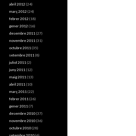
o
abril 2012
(24)
o
març 2012
(24)
k
febrer 2012
(18)
gener 2012
(16)
desembre 2011
(27)
novembre 2011
(31)
octubre 2011
(35)
setembre 2011
(8)
juliol 2011
(2)
juny 2011
(12)
maig 2011
(13)
abril 2011
(10)
març 2011
(22)
febrer 2011
(26)
gener 2011
(7)
desembre 2010
(37)
novembre 2010
(36)
octubre 2010
(28)
setembre 2010
(6)