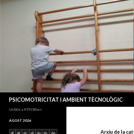
Cerca
PSICOMOTRICITAT I AMBIENT TÈCNOLÒGIC
Un bloc a XTECBlocs
AGOST 2026
Arxiu de la ca
dl.
dt.
dc.
dj.
dv.
ds.
dg.