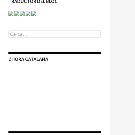
TRADUCTOR DEL BLOC
C
e
r
c
a
L’HORA CATALANA
: