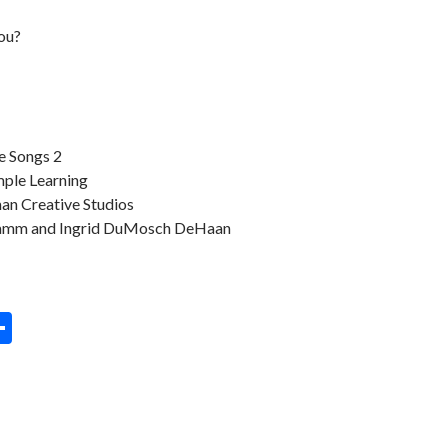
ou?
e Songs 2
mple Learning
an Creative Studios
tamm and Ingrid DuMosch DeHaan
C
o
m
p