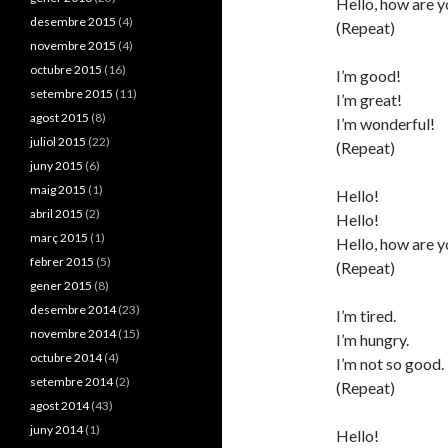
Hello, how are y
desembre 2015
(4)
(Repeat)
novembre 2015
(4)
octubre 2015
(16)
I’m good!
setembre 2015
(11)
I’m great!
agost 2015
(8)
I’m wonderful!
juliol 2015
(22)
(Repeat)
juny 2015
(6)
maig 2015
(1)
Hello!
abril 2015
(2)
Hello!
març 2015
(1)
Hello, how are y
febrer 2015
(5)
(Repeat)
gener 2015
(8)
desembre 2014
(23)
I’m tired.
novembre 2014
(15)
I’m hungry.
octubre 2014
(4)
I’m not so good.
setembre 2014
(2)
(Repeat)
agost 2014
(43)
juny 2014
(1)
Hello!