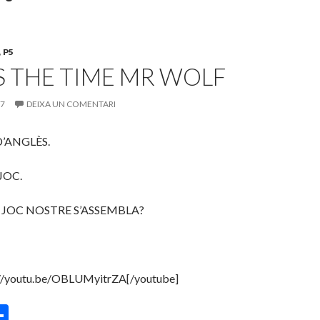
,
P5
 THE TIME MR WOLF
17
DEIXA UN COMENTARI
D’ANGLÈS.
JOC.
 JOC NOSTRE S’ASSEMBLA?
://youtu.be/OBLUMyitrZA[/youtube]
C